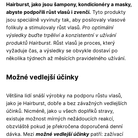
Hairburst, jako jsou šampony, kondicionéry a masky,
abyste podpořili růst vlasů i zvenčí.
Tyto produkty
jsou speciálně vyvinuty tak, aby posilovaly vlasové
folikuly a stimulovaly růst vlasů.
Pro optimální
výsledky buďte trpěliví a konzistentní v užívání
produktů Hairburst.
Růst vlasů je proces, který
vyžaduje čas, a výsledky se obvykle dostaví po
několika týdnech až měsících pravidelného užívání.
Možné vedlejší účinky
Většina lidí snáší výrobky na podporu růstu vlasů,
jako je Hairburst, dobře a bez závažných vedlejších
účinků. Nicméně, jako u všech doplňků stravy,
existuje možnost mírných nežádoucích reakcí,
obzvláště pokud je překročena doporučená denní
dávka. Mezi
možné vedlejší účinky
patří: zažívací