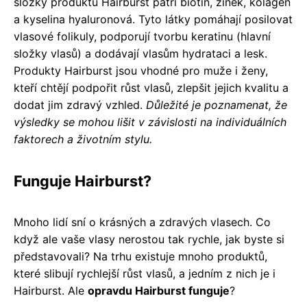
složky produktů Hairburst patří biotin, zinek, kolagen
a kyselina hyaluronová. Tyto látky pomáhají posilovat
vlasové folikuly, podporují tvorbu keratinu (hlavní
složky vlasů) a dodávají vlasům hydrataci a lesk.
Produkty Hairburst jsou vhodné pro muže i ženy,
kteří chtějí podpořit růst vlasů, zlepšit jejich kvalitu a
dodat jim zdravý vzhled.
Důležité je poznamenat, že
výsledky se mohou lišit v závislosti na individuálních
faktorech a životním stylu.
Funguje Hairburst?
Mnoho lidí sní o krásných a zdravých vlasech. Co
když ale vaše vlasy nerostou tak rychle, jak byste si
představovali? Na trhu existuje mnoho produktů,
které slibují rychlejší růst vlasů, a jedním z nich je i
Hairburst. Ale
opravdu Hairburst funguje
?