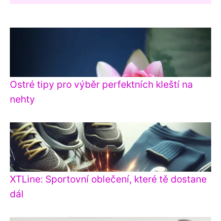
Ostré tipy pro výběr perfektních kleští na
nehty
XTLine: Sportovní oblečení, které tě dostane
dál