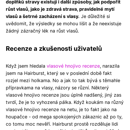
doplňků stravy existují i ​​další způsoby, jak podpořit
růst vlasů, jako je zdravá strava, pravidelné mytí
vlasů a šetrné zacházení s vlasy.
Je důležité si
uvědomit, že výsledky se mohou lišit a že neexistuje
žádný zázračný lék na růst vlasů.
Recenze a zkušenosti uživatelů
Když jsem hledala
vlasové hnojivo recenze
, narazila
jsem na Hairburst, který se v poslední době fakt
rozjel mezi holkama. No a jak to tak bývá s těmahle
přípravkama na vlasy, názory se různí. Některý
vlasové hnojivo recenze jsou úplně nadšený, jiný zas
tvrdí, že je to vyhozená pálka. Když koukám na různý
vlasové hnojivo recenze na netu, je to fakt jako na
houpačce - od mega spokojených zákaznic až po ty,
co tomu moc nevěří. Hairburst prostě rozděluje lidi