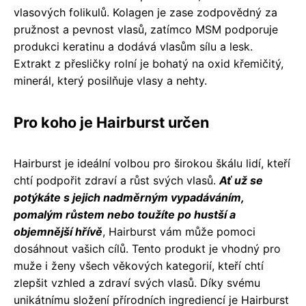
vlasových folikulů. Kolagen je zase zodpovědný za
pružnost a pevnost vlasů, zatímco MSM podporuje
produkci keratinu a dodává vlasům sílu a lesk.
Extrakt z přesličky rolní je bohatý na oxid křemičitý,
minerál, který posilňuje vlasy a nehty.
Pro koho je Hairburst určen
Hairburst je ideální volbou pro širokou škálu lidí, kteří
chtí podpořit zdraví a růst svých vlasů.
Ať už se
potýkáte s jejich nadměrným vypadáváním,
pomalým růstem nebo toužíte po hustší a
objemnější hřívě
, Hairburst vám může pomoci
dosáhnout vašich cílů. Tento produkt je vhodný pro
muže i ženy všech věkových kategorií, kteří chtí
zlepšit vzhled a zdraví svých vlasů. Díky svému
unikátnímu složení přírodních ingrediencí je Hairburst