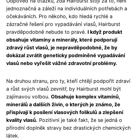
Odpověď na otázku, zda Hairburst stojí za to, není
jednoznačná a záleží na individuálních potřebách a
očekáváních. Pro někoho, kdo hledá rychlé a
zázračné řešení pro vypadávání vlasů, Hairburst
pravděpodobně nebude to pravé.
I když produkt
obsahuje vitamíny a minerály, které podporují
zdravý růst vlasů, je nepravděpodobné, že by
dokázal zvrátit geneticky podmíněné vypadávání
vlasů nebo vyřešit vážné zdravotní problémy.
Na druhou stranu, pro ty, kteří chtějí podpořit zdraví
a růst svých vlasů zevnitř, by Hairburst mohl být
zajímavou volbou.
Obsahuje komplex vitamínů,
minerálů a dalších živin, o kterých je známo, že
přispívají k posílení vlasových folikulů a zlepšení
kvality vlasů.
Pozitivní je také fakt, že se jedná o
přírodní doplněk stravy bez drastických chemických
látek.