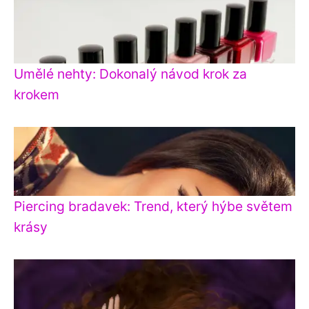
Umělé nehty: Dokonalý návod krok za
krokem
Piercing bradavek: Trend, který hýbe světem
krásy