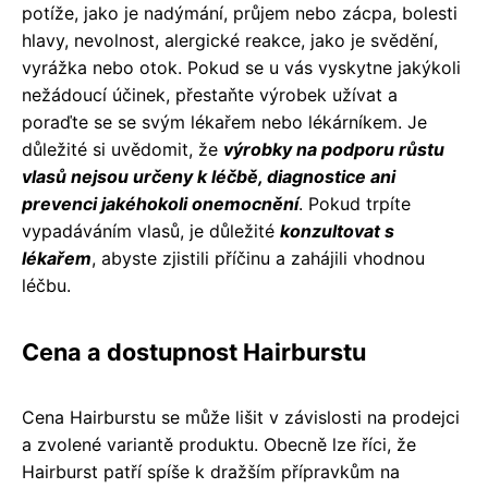
potíže, jako je nadýmání, průjem nebo zácpa, bolesti
hlavy, nevolnost, alergické reakce, jako je svědění,
vyrážka nebo otok. Pokud se u vás vyskytne jakýkoli
nežádoucí účinek, přestaňte výrobek užívat a
poraďte se se svým lékařem nebo lékárníkem. Je
důležité si uvědomit, že
výrobky na podporu růstu
vlasů nejsou určeny k léčbě, diagnostice ani
prevenci jakéhokoli onemocnění
. Pokud trpíte
vypadáváním vlasů, je důležité
konzultovat s
lékařem
, abyste zjistili příčinu a zahájili vhodnou
léčbu.
Cena a dostupnost Hairburstu
Cena Hairburstu se může lišit v závislosti na prodejci
a zvolené variantě produktu. Obecně lze říci, že
Hairburst patří spíše k dražším přípravkům na