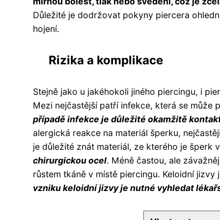
mírnou bolest, tlak nebo svědění, což je zce
Důležité je dodržovat pokyny piercera ohledně
hojení.
Rizika a komplikace
Stejně jako u jakéhokoli jiného piercingu, i pi
Mezi nejčastější patří infekce, která se může
případě infekce je důležité okamžitě kontak
alergická reakce na materiál šperku, nejčastěj
je důležité znát materiál, ze kterého je šperk
chirurgickou ocel
. Méně častou, ale závažněj
růstem tkáně v místě piercingu. Keloidní jizv
vzniku keloidní jizvy je nutné vyhledat lék