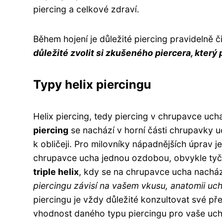
piercing a celkové zdraví.
Během hojení je důležité piercing pravidelně 
důležité zvolit si zkušeného piercera, který
Typy helix piercingu
Helix piercing, tedy piercing v chrupavce uch
piercing
se nachází v horní části chrupavky 
k obličeji. Pro milovníky nápadnějších úprav j
chrupavce ucha jednou ozdobou, obvykle tyčko
triple helix
, kdy se na chrupavce ucha nachází
piercingu závisí na vašem vkusu, anatomii uc
piercingu je vždy důležité konzultovat své př
vhodnost daného typu piercingu pro vaše uc