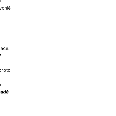
t.
ychlé
kace.
V
t
 proto
m
padě