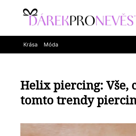
Krása
Móda
Helix piercing: Vše, 
tomto trendy pierci