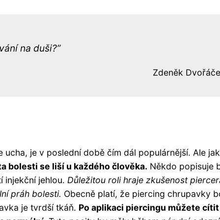
vání na duši?
Zdeněk Dvořáč
 ucha, je v poslední době čím dál populárnější. Ale jak
ita bolesti se liší u každého člověka.
Někdo popisuje b
í injekční jehlou.
Důležitou roli hraje zkušenost piercer
ní práh bolesti.
Obecně platí, že piercing chrupavky bo
avka je tvrdší tkáň.
Po aplikaci piercingu můžete cítit