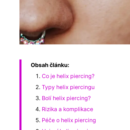
Obsah článku:
Co je helix piercing?
Typy helix piercingu
Bolí helix piercing?
Rizika a komplikace
Péče o helix piercing