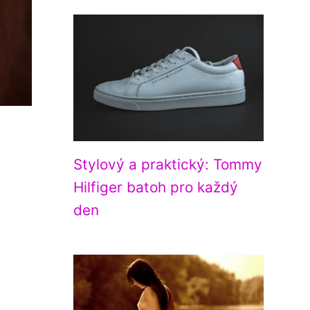
Stylový a praktický: Tommy
Hilfiger batoh pro každý
den