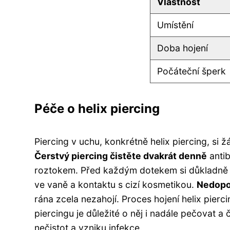
Vlastnost
Umístění
Doba hojení
Počáteční šperk
Péče o helix piercing
Piercing v uchu, konkrétně helix piercing, si 
Čerstvý piercing čistěte dvakrát denně
antib
roztokem. Před každým dotekem si důkladně 
ve vaně a kontaktu s cizí kosmetikou.
Nedopor
rána zcela nezahojí. Proces hojení helix pierci
piercingu je důležité o něj i nadále pečovat a
nečistot a vzniku infekce.