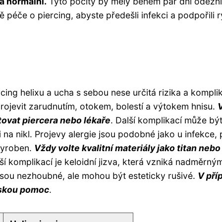
la normální.
Tyto pocity by měly během pár dní odezní
 péče o piercing, abyste předešli infekci a podpořili r
ercing helixu a ucha s sebou nese určitá rizika a kompli
 projevit zarudnutím, otokem, bolestí a výtokem hnisu.
tovat piercera nebo lékaře
. Další komplikací může bý
i na nikl. Projevy alergie jsou podobné jako u infekce,
 vyroben.
Vždy volte kvalitní materiály jako titan nebo
ší komplikací je keloidní jizva, která vzniká nadměrný
y jsou nezhoubné, ale mohou být esteticky rušivé.
V pří
ařskou pomoc
.