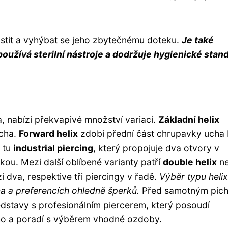
čistit a vyhýbat se jeho zbytečnému doteku.
Je také
 používá sterilní nástroje a dodržuje hygienické stan
a, nabízí překvapivé množství variací.
Základní helix
ucha.
Forward helix
zdobí přední část chrupavky ucha 
e tu
industrial piercing
, který propojuje dva otvory v
u. Mezi další oblíbené varianty patří
double helix
n
 dva, respektive tři piercingy v řadě.
Výběr typu helix
ha a preferencích ohledně šperků.
Před samotným píc
edstavy s profesionálním piercerem, který posoudí
ho a poradí s výběrem vhodné ozdoby.