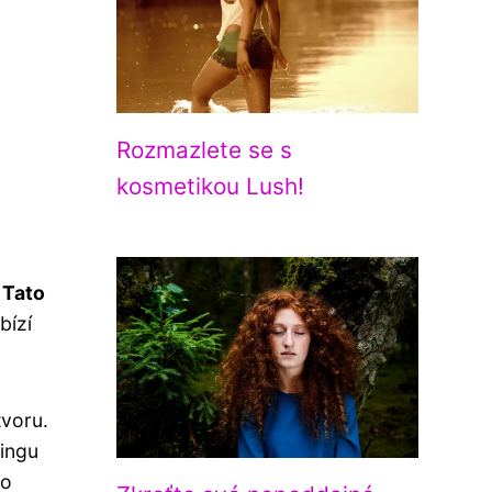
Rozmazlete se s
kosmetikou Lush!
.
Tato
bízí
tvoru.
cingu
 o