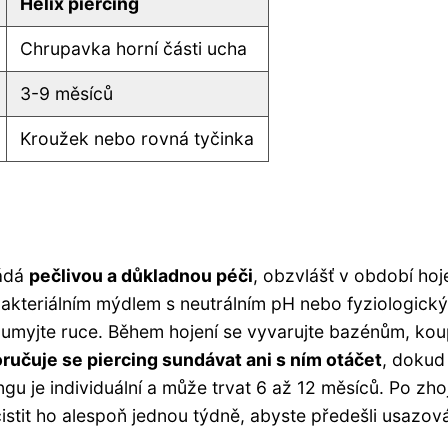
Helix piercing
Chrupavka horní části ucha
3-9 měsíců
Kroužek nebo rovná tyčinka
žádá
pečlivou a důkladnou péči
, obzvlášť v období hoje
akteriálním mýdlem s neutrálním pH nebo fyziologick
umyjte ruce. Během hojení se vyvarujte bazénům, kou
učuje se piercing sundávat ani s ním otáčet
, dokud
ngu je individuální a může trvat 6 až 12 měsíců. Po zho
 čistit ho alespoň jednou týdně, abyste předešli usazov