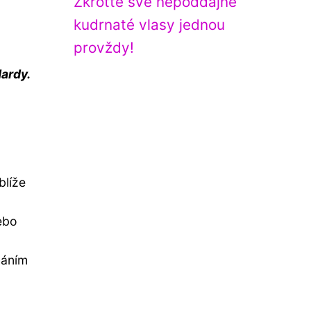
Zkroťte své nepoddajné
kudrnaté vlasy jednou
provždy!
dardy.
blíže
ebo
háním