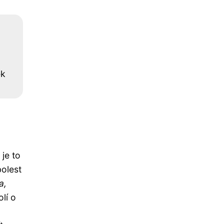
ek
 je to
olest
a,
lí o