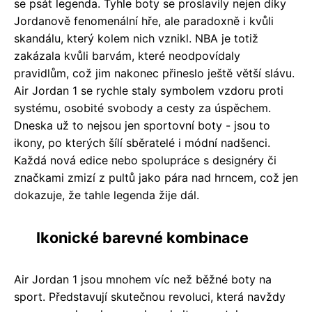
se psát legenda. Tyhle boty se proslavily nejen díky
Jordanově fenomenální hře, ale paradoxně i kvůli
skandálu, který kolem nich vznikl. NBA je totiž
zakázala kvůli barvám, které neodpovídaly
pravidlům, což jim nakonec přineslo ještě větší slávu.
Air Jordan 1 se rychle staly symbolem vzdoru proti
systému, osobité svobody a cesty za úspěchem.
Dneska už to nejsou jen sportovní boty - jsou to
ikony, po kterých šílí sběratelé i módní nadšenci.
Každá nová edice nebo spolupráce s designéry či
značkami zmizí z pultů jako pára nad hrncem, což jen
dokazuje, že tahle legenda žije dál.
Ikonické barevné kombinace
Air Jordan 1 jsou mnohem víc než běžné boty na
sport. Představují skutečnou revoluci, která navždy