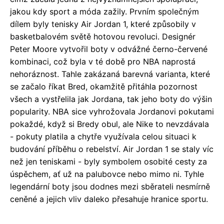
jakou kdy sport a móda zažily. Prvním společným
dílem byly tenisky Air Jordan 1, které způsobily v
basketbalovém světě hotovou revoluci. Designér
Peter Moore vytvořil boty v odvážné černo-červené
kombinaci, což byla v té době pro NBA naprostá
nehoráznost. Tahle zakázaná barevná varianta, které
se začalo říkat Bred, okamžitě přitáhla pozornost
všech a vystřelila jak Jordana, tak jeho boty do výšin
popularity. NBA sice vyhrožovala Jordanovi pokutami
pokaždé, když si Bredy obul, ale Nike to nevzdávala
- pokuty platila a chytře využívala celou situaci k
budování příběhu o rebelství. Air Jordan 1 se staly víc
než jen teniskami - byly symbolem osobité cesty za
úspěchem, ať už na palubovce nebo mimo ni. Tyhle
legendární boty jsou dodnes mezi sběrateli nesmírně
ceněné a jejich vliv daleko přesahuje hranice sportu.