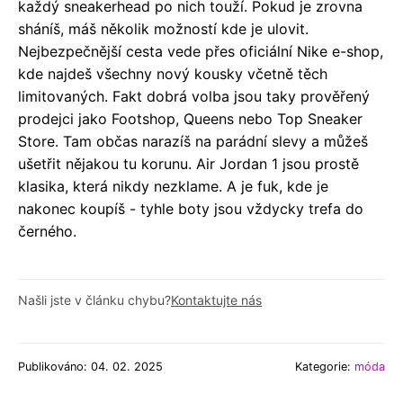
každý sneakerhead po nich touží. Pokud je zrovna
sháníš, máš několik možností kde je ulovit.
Nejbezpečnější cesta vede přes oficiální Nike e-shop,
kde najdeš všechny nový kousky včetně těch
limitovaných. Fakt dobrá volba jsou taky prověřený
prodejci jako Footshop, Queens nebo Top Sneaker
Store. Tam občas narazíš na parádní slevy a můžeš
ušetřit nějakou tu korunu. Air Jordan 1 jsou prostě
klasika, která nikdy nezklame. A je fuk, kde je
nakonec koupíš - tyhle boty jsou vždycky trefa do
černého.
Našli jste v článku chybu?
Kontaktujte nás
Publikováno: 04. 02. 2025
Kategorie:
móda