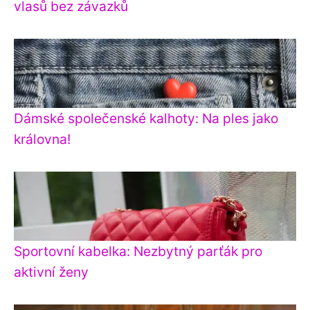
vlasů bez závazků
Dámské společenské kalhoty: Na ples jako
královna!
Sportovní kabelka: Nezbytný parťák pro
aktivní ženy