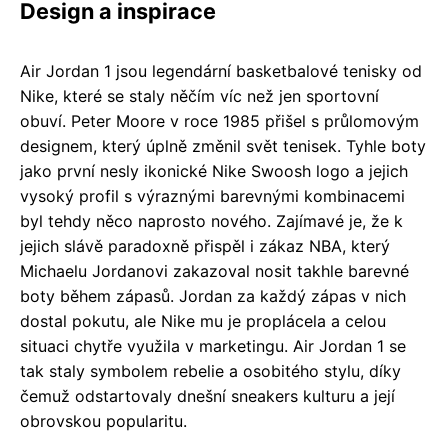
Design a inspirace
Air Jordan 1 jsou legendární basketbalové tenisky od
Nike, které se staly něčím víc než jen sportovní
obuví. Peter Moore v roce 1985 přišel s průlomovým
designem, který úplně změnil svět tenisek. Tyhle boty
jako první nesly ikonické Nike Swoosh logo a jejich
vysoký profil s výraznými barevnými kombinacemi
byl tehdy něco naprosto nového. Zajímavé je, že k
jejich slávě paradoxně přispěl i zákaz NBA, který
Michaelu Jordanovi zakazoval nosit takhle barevné
boty během zápasů. Jordan za každý zápas v nich
dostal pokutu, ale Nike mu je proplácela a celou
situaci chytře využila v marketingu. Air Jordan 1 se
tak staly symbolem rebelie a osobitého stylu, díky
čemuž odstartovaly dnešní sneakers kulturu a její
obrovskou popularitu.