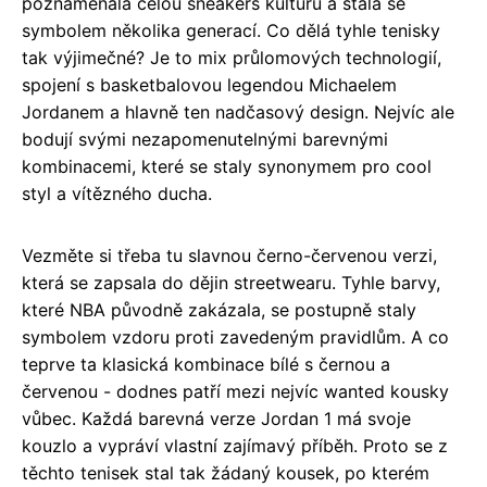
poznamenala celou sneakers kulturu a stala se
symbolem několika generací. Co dělá tyhle tenisky
tak výjimečné? Je to mix průlomových technologií,
spojení s basketbalovou legendou Michaelem
Jordanem a hlavně ten nadčasový design. Nejvíc ale
bodují svými nezapomenutelnými barevnými
kombinacemi, které se staly synonymem pro cool
styl a vítězného ducha.
Vezměte si třeba tu slavnou černo-červenou verzi,
která se zapsala do dějin streetwearu. Tyhle barvy,
které NBA původně zakázala, se postupně staly
symbolem vzdoru proti zavedeným pravidlům. A co
teprve ta klasická kombinace bílé s černou a
červenou - dodnes patří mezi nejvíc wanted kousky
vůbec. Každá barevná verze Jordan 1 má svoje
kouzlo a vypráví vlastní zajímavý příběh. Proto se z
těchto tenisek stal tak žádaný kousek, po kterém