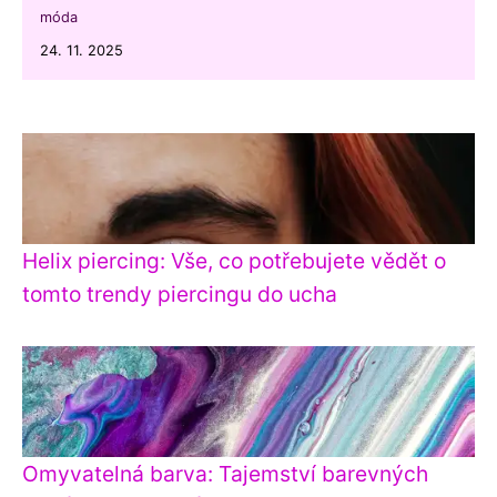
móda
24. 11. 2025
Helix piercing: Vše, co potřebujete vědět o
tomto trendy piercingu do ucha
Omyvatelná barva: Tajemství barevných