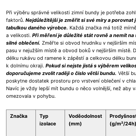
Při výběru správné velikosti zimní bundy je potřeba zohl
faktorů.
Nejdůležitější je změřit si své míry a porovnat j
tabulkou daného výrobce.
Každá značka má totiž mírně 
a velikosti.
Při měření je důležité stát rovně a nemít na 
silné oblečení.
Změřte si obvod hrudníku v nejširším mí
pasu v nejužším místě a obvod boků v nejširším místě. 
délku rukávu od ramene k zápěstí a celkovou délku bu
k dolnímu okraji.
Pokud si nejste jistá s výběrem velikos
doporučujeme zvolit raději o číslo větší bundu.
Větší b
poskytne dostatek prostoru pro vrstvení oblečení v chl
Navíc je vždy lepší mít bundu o něco volnější, než aby v
omezovala v pohybu.
Značka
Typ
Voděodolnost
Prodyšnos
izolace
(mm)
(g/m²/24h