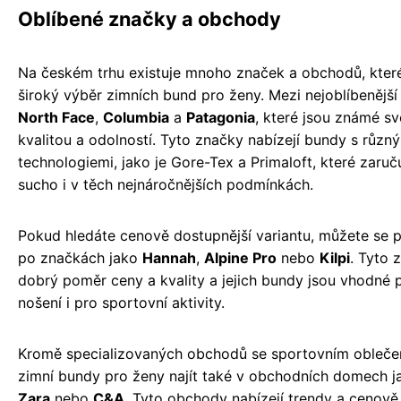
Oblíbené značky a obchody
Na českém trhu existuje mnoho značek a obchodů, které
široký výběr zimních bund pro ženy. Mezi nejoblíbenější
North Face
,
Columbia
a
Patagonia
, které jsou známé s
kvalitou a odolností. Tyto značky nabízejí bundy s různ
technologiemi, jako je Gore-Tex a Primaloft, které zaruču
sucho i v těch nejnáročnějších podmínkách.
Pokud hledáte cenově dostupnější variantu, můžete se 
po značkách jako
Hannah
,
Alpine Pro
nebo
Kilpi
. Tyto 
dobrý poměr ceny a kvality a jejich bundy jsou vhodné 
nošení i pro sportovní aktivity.
Kromě specializovaných obchodů se sportovním obleč
zimní bundy pro ženy najít také v obchodních domech 
Zara
nebo
C&A
. Tyto obchody nabízejí trendy a cenov