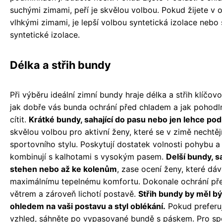
suchými zimami, peří je skvělou volbou. Pokud žijete v o
vlhkými zimami, je lepší volbou syntetická izolace nebo
syntetické izolace.
Délka a střih bundy
Při výběru ideální zimní bundy hraje délka a střih klíčovo
jak dobře vás bunda ochrání před chladem a jak pohodl
cítit.
Krátké bundy, sahající do pasu nebo jen lehce pod
skvělou volbou pro aktivní ženy, které se v zimě nechtě
sportovního stylu. Poskytují dostatek volnosti pohybu 
kombinují s kalhotami s vysokým pasem.
Delší bundy, sa
stehen nebo až ke kolenům
, zase ocení ženy, které dáv
maximálnímu tepelnému komfortu. Dokonale ochrání p
větrem a zároveň lichotí postavě.
Střih bundy by měl bý
ohledem na vaši postavu a styl oblékání.
Pokud preferuj
vzhled, sáhněte po vypasované bundě s páskem. Pro spo