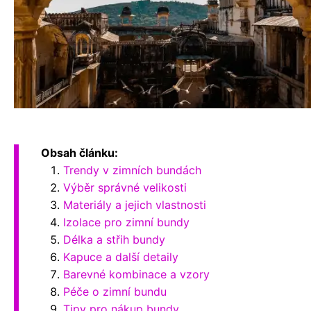
Obsah článku:
Trendy v zimních bundách
Výběr správné velikosti
Materiály a jejich vlastnosti
Izolace pro zimní bundy
Délka a střih bundy
Kapuce a další detaily
Barevné kombinace a vzory
Péče o zimní bundu
Tipy pro nákup bundy