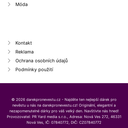
Móda
Kontakt
Reklama
Ochrana osobních údajů
Podmínky použití
© 2026 darekpronevestu.cz - Najděte ten nejlepší dárek pro
nevěstu u nás na darekpronevestu.cz! Originální, elegantní a
nezapomenutelné dárky pro váš velký den. Navštivte nás hned!
Provozovatel: PR Yard media s.r.o., Adresa: Nová Ves 272, 46331
Nová Ves, IČ: 07840772, DIČ: CZ07840772