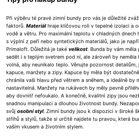
Při výběru té pravé zimní bundy pro vás je důležité zváž
faktorů.
Materiál
hraje klíčovou roli v tepelné izolaci a o
vodě a větru. Pro maximální teplotu v chladných dnech 
s výplní z peří nebo syntetických materiálů, jako je např
Primaloft. Důležitá je také
velikost
. Bunda by vám měla
sedět i s teplým svetrem pod ní, ale zároveň by neměla b
volná, aby neunikalo teplo. Věnujte pozornost detailům, 
kapuce, manžety a zipy. Kapuce by měla být dostatečně
chránila vaši hlavu před větrem a sněhem, a ideálně by 
nastavitelná. Manžety na rukávech by měly pevně přiléha
aby dovnitř nefoukalo. A konečně, kvalitní zipy jsou ne
snadnou manipulaci a dlouhou životnost bundy. Nezapo
svůj
osobní styl
. Zimní bundy jsou k dispozici v široké š
střihů a stylů, takže si určitě najdete tu pravou, která bu
vaším vkusem a životním stylem.