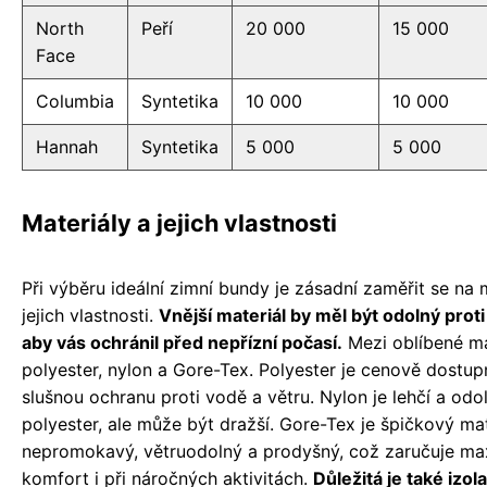
North
Peří
20 000
15 000
Face
Columbia
Syntetika
10 000
10 000
Hannah
Syntetika
5 000
5 000
Materiály a jejich vlastnosti
Při výběru ideální zimní bundy je zásadní zaměřit se na 
jejich vlastnosti.
Vnější materiál by měl být odolný proti
aby vás ochránil před nepřízní počasí.
Mezi oblíbené mat
polyester, nylon a Gore-Tex. Polyester je cenově dostup
slušnou ochranu proti vodě a větru. Nylon je lehčí a odol
polyester, ale může být dražší. Gore-Tex je špičkový mate
nepromokavý, větruodolný a prodyšný, což zaručuje ma
komfort i při náročných aktivitách.
Důležitá je také izol