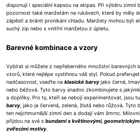
disponují i speciální kapsou na skipas. Při výběru zimní
pozornost také manžetám na rukávech, které by měly do
zápěstí a bránit pronikání chladu. Manžety mohou být el
suchý zip nebo s vnitřní manžetou z úpletu.
Barevné kombinace a vzory
Vybírat si můžete z nepřeberného množství barevných 
vzorů, které nejlépe vystihnou váš styl. Pokud preferuje
nadčasovost, vsaďte na
klasické barvy
jako černá, tma
nebo béžová. Tyto barvy snadno zkombinujete s jakýmk
a doplňky. Pro ty, kteří se nebojí experimentovat, jsou t
barvy
, jako je červená, zelená, žlutá nebo růžová. Tyto b
ten nejchmurnější zimní den a dodají vám šmrnc. Milovni
přijdou na své s
bundami s květinovými, geometrickým
zvířecími motivy
.