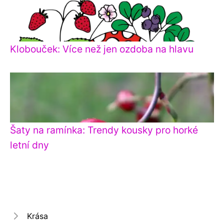
Klobouček: Více než jen ozdoba na hlavu
Šaty na ramínka: Trendy kousky pro horké
letní dny
Krása