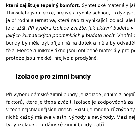
která zajišťuje tepelný komfort.
Syntetické materiály ja
Thinsulate jsou lehké, hřejivé a rychle schnou, i když jso
je přírodní alternativa, která nabízí vynikající izolaci, al
je dražší.
Při výběru izolace zvažte, jak aktivní budete v
jakých klimatických podmínkách ji budete nosit.
Vnitřní 
bundy by měla být příjemná na dotek a měla by odvádět
těla. Fleece a mikrovlákno jsou oblíbené materiály pro p
protože jsou měkké, hřejivé a prodyšné.
Izolace pro zimní bundy
Při výběru dámské zimní bundy je izolace jedním z nejdů
faktorů, které je třeba zvážit. Izolace je zodpovědná za 
v těch nejchladnějších dnech. Existuje mnoho různých typ
nichž každý má své vlastní výhody a nevýhody. Mezi nej
typy izolace pro dámské zimní bundy patří: