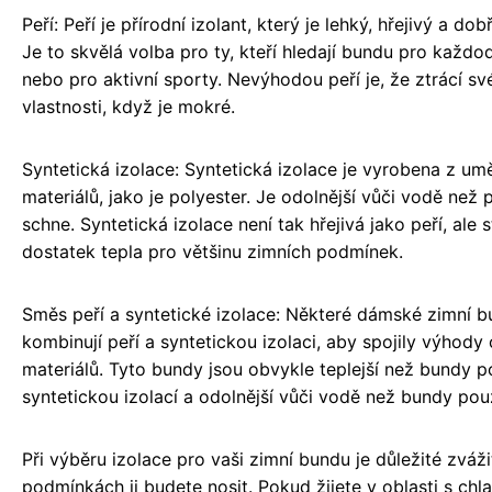
Peří: Peří je přírodní izolant, který je lehký, hřejivý a dob
Je to skvělá volba pro ty, kteří hledají bundu pro každo
nebo pro aktivní sporty. Nevýhodou peří je, že ztrácí své
vlastnosti, když je mokré.
Syntetická izolace: Syntetická izolace je vyrobena z um
materiálů, jako je polyester. Je odolnější vůči vodě než p
schne. Syntetická izolace není tak hřejivá jako peří, ale 
dostatek tepla pro většinu zimních podmínek.
Směs peří a syntetické izolace: Některé dámské zimní 
kombinují peří a syntetickou izolaci, aby spojily výhody
materiálů. Tyto bundy jsou obvykle teplejší než bundy 
syntetickou izolací a odolnější vůči vodě než bundy pou
Při výběru izolace pro vaši zimní bundu je důležité zváži
podmínkách ji budete nosit. Pokud žijete v oblasti s chl