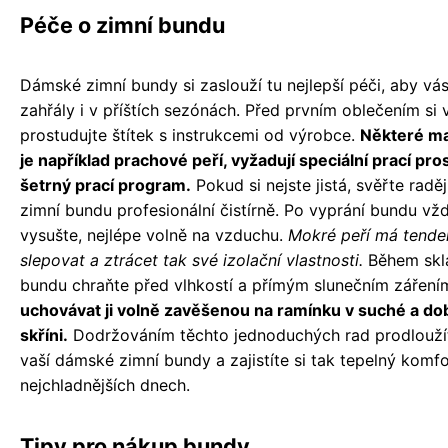
Péče o zimní bundu
Dámské zimní bundy si zaslouží tu nejlepší péči, aby vás
zahřály i v příštích sezónách. Před prvním oblečením si 
prostudujte štítek s instrukcemi od výrobce.
Některé mat
je například prachové peří, vyžadují speciální prací pro
šetrný prací program.
Pokud si nejste jistá, svěřte raděj
zimní bundu profesionální čistírně. Po vyprání bundu vž
vysušte, nejlépe volně na vzduchu.
Mokré peří má tende
slepovat a ztrácet tak své izolační vlastnosti.
Během skl
bundu chraňte před vlhkostí a přímým slunečním záření
uchovávat ji volně zavěšenou na ramínku v suché a do
skříni.
Dodržováním těchto jednoduchých rad prodloužít
vaší dámské zimní bundy a zajistíte si tak tepelný komfo
nejchladnějších dnech.
Tipy pro nákup bundy