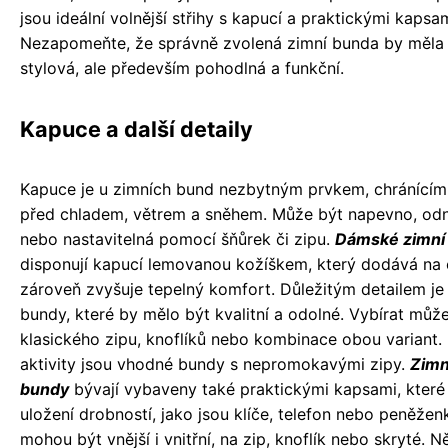
jsou ideální volnější střihy s kapucí a praktickými kapsam
Nezapomeňte, že správně zvolená zimní bunda by měla 
stylová, ale především pohodlná a funkční.
Kapuce a další detaily
Kapuce je u zimních bund nezbytným prvkem, chránícím 
před chladem, větrem a sněhem. Může být napevno, od
nebo nastavitelná pomocí šňůrek či zipu.
Dámské zimní
disponují kapucí lemovanou kožíškem, který dodává na 
zároveň zvyšuje tepelný komfort. Důležitým detailem je
bundy, které by mělo být kvalitní a odolné. Vybírat můž
klasického zipu, knoflíků nebo kombinace obou variant.
aktivity jsou vhodné bundy s nepromokavými zipy.
Zimn
bundy
bývají vybaveny také praktickými kapsami, které 
uložení drobností, jako jsou klíče, telefon nebo peněžen
mohou být vnější i vnitřní, na zip, knoflík nebo skryté. 