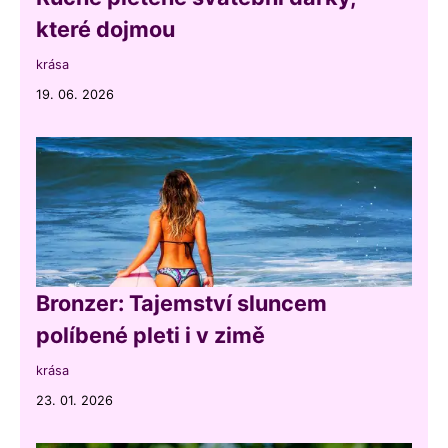
které dojmou
krása
19. 06. 2026
Bronzer: Tajemství sluncem
políbené pleti i v zimě
krása
23. 01. 2026