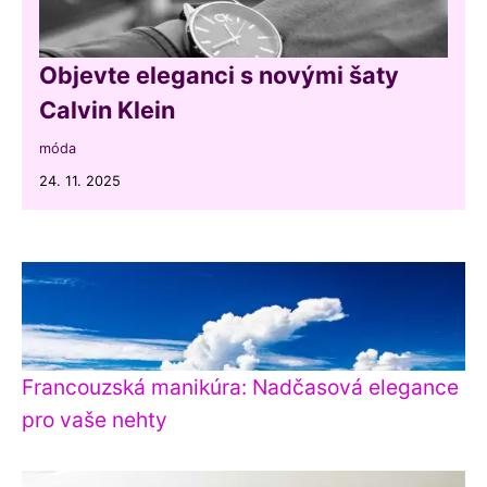
Objevte eleganci s novými šaty
Calvin Klein
móda
24. 11. 2025
Francouzská manikúra: Nadčasová elegance
pro vaše nehty