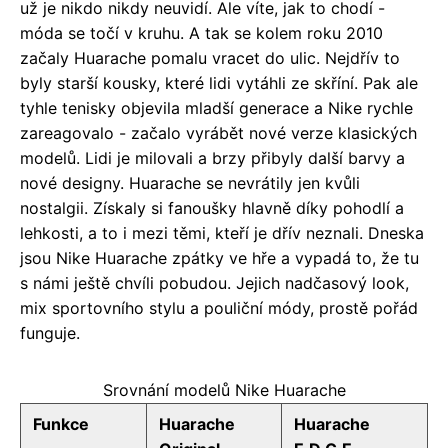
už je nikdo nikdy neuvidí. Ale víte, jak to chodí -
móda se točí v kruhu. A tak se kolem roku 2010
začaly Huarache pomalu vracet do ulic. Nejdřív to
byly starší kousky, které lidi vytáhli ze skříní. Pak ale
tyhle tenisky objevila mladší generace a Nike rychle
zareagovalo - začalo vyrábět nové verze klasických
modelů. Lidi je milovali a brzy přibyly další barvy a
nové designy. Huarache se nevrátily jen kvůli
nostalgii. Získaly si fanoušky hlavně díky pohodlí a
lehkosti, a to i mezi těmi, kteří je dřív neznali. Dneska
jsou Nike Huarache zpátky ve hře a vypadá to, že tu
s námi ještě chvíli pobudou. Jejich nadčasový look,
mix sportovního stylu a pouliční módy, prostě pořád
funguje.
Srovnání modelů Nike Huarache
Funkce
Huarache
Huarache