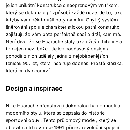
jejich unikátní konstrukce s neoprenovým vnitřkem,
který se dokonale přizpůsobí každé noze. Je to, jako
kdyby vám někdo ušil boty na míru. Chytrý systém
šněrování spolu s charakteristickou patní konstrukcí
zajišťují, že vám bota perfektně sedí a drží, kam má.
Není divu, že se Huarache staly okamžitým hitem - a
to nejen mezi běžci. Jejich nadčasový design a
pohodlí z nich udělaly jednu z nejoblíbenějších
tenisek 90. let, která inspiruje dodnes. Prostě klasika,
která nikdy neomrzí.
Design a inspirace
Nike Huarache představují dokonalou fúzi pohodlí a
moderního stylu, která se zapsala do historie
sportovní obuvi. Tento průlomový model, který se
objevil na trhu v roce 1991, přinesl revoluční spojení