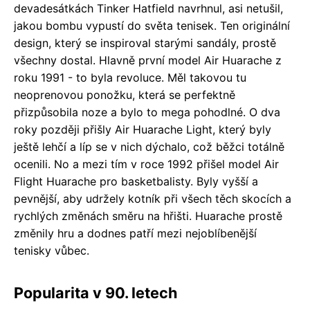
devadesátkách Tinker Hatfield navrhnul, asi netušil,
jakou bombu vypustí do světa tenisek. Ten originální
design, který se inspiroval starými sandály, prostě
všechny dostal. Hlavně první model Air Huarache z
roku 1991 - to byla revoluce. Měl takovou tu
neoprenovou ponožku, která se perfektně
přizpůsobila noze a bylo to mega pohodlné. O dva
roky později přišly Air Huarache Light, který byly
ještě lehčí a líp se v nich dýchalo, což běžci totálně
ocenili. No a mezi tím v roce 1992 přišel model Air
Flight Huarache pro basketbalisty. Byly vyšší a
pevnější, aby udržely kotník při všech těch skocích a
rychlých změnách směru na hřišti. Huarache prostě
změnily hru a dodnes patří mezi nejoblíbenější
tenisky vůbec.
Popularita v 90. letech