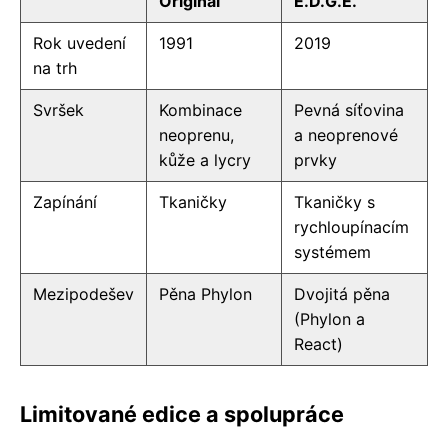
Original
E.D.G.E.
Rok uvedení
1991
2019
na trh
Svršek
Kombinace
Pevná síťovina
neoprenu,
a neoprenové
kůže a lycry
prvky
Zapínání
Tkaničky
Tkaničky s
rychloupínacím
systémem
Mezipodešev
Pěna Phylon
Dvojitá pěna
(Phylon a
React)
Limitované edice a spolupráce