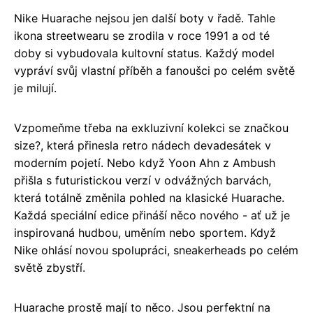
Nike Huarache nejsou jen další boty v řadě. Tahle
ikona streetwearu se zrodila v roce 1991 a od té
doby si vybudovala kultovní status. Každý model
vypráví svůj vlastní příběh a fanoušci po celém světě
je milují.
Vzpomeňme třeba na exkluzivní kolekci se značkou
size?, která přinesla retro nádech devadesátek v
moderním pojetí. Nebo když Yoon Ahn z Ambush
přišla s futuristickou verzí v odvážných barvách,
která totálně změnila pohled na klasické Huarache.
Každá speciální edice přináší něco nového - ať už je
inspirovaná hudbou, uměním nebo sportem. Když
Nike ohlásí novou spolupráci, sneakerheads po celém
světě zbystří.
Huarache prostě mají to něco. Jsou perfektní na