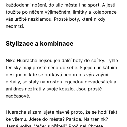
každodenní nošení, do ulic města i na sport. A jestli
toužíte po něčem výjimečném, limitky a kolaborace
vás určitě nezklamou. Prostě boty, které nikdy
neomrzí.
Stylizace a kombinace
Nike Huarache nejsou jen další boty do sbírky. Tyhle
tenisky mají prostě něco do sebe. S jejich unikátním
designem, kde se potkává neopren s výraznými
detaily, se staly naprostou legendou devadesátek a
ani dnes neztratily svoje kouzlo. Jsou prostě
nadčasové.
Huarache si zamilujete hlavně proto, že se hodí fakt
ke všemu. Jdete do města? Paráda. Na trénink?
Jasná volba. Večer s přáteli? Proč ne! Chcete