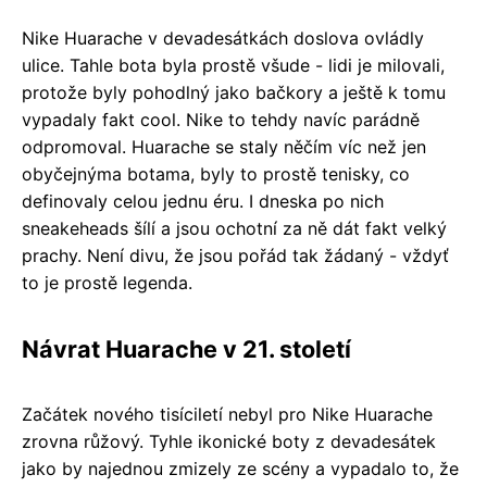
Nike Huarache v devadesátkách doslova ovládly
ulice. Tahle bota byla prostě všude - lidi je milovali,
protože byly pohodlný jako bačkory a ještě k tomu
vypadaly fakt cool. Nike to tehdy navíc parádně
odpromoval. Huarache se staly něčím víc než jen
obyčejnýma botama, byly to prostě tenisky, co
definovaly celou jednu éru. I dneska po nich
sneakeheads šílí a jsou ochotní za ně dát fakt velký
prachy. Není divu, že jsou pořád tak žádaný - vždyť
to je prostě legenda.
Návrat Huarache v 21. století
Začátek nového tisíciletí nebyl pro Nike Huarache
zrovna růžový. Tyhle ikonické boty z devadesátek
jako by najednou zmizely ze scény a vypadalo to, že