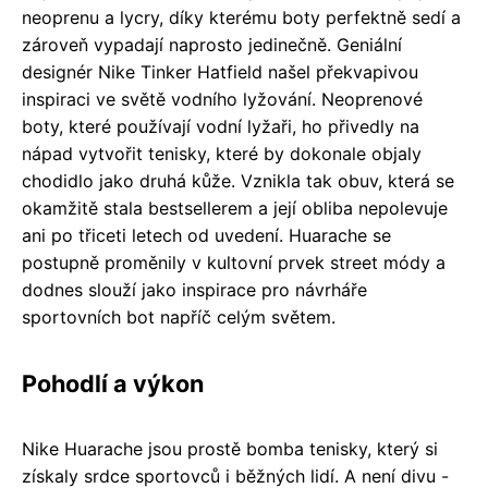
neoprenu a lycry, díky kterému boty perfektně sedí a
zároveň vypadají naprosto jedinečně. Geniální
designér Nike Tinker Hatfield našel překvapivou
inspiraci ve světě vodního lyžování. Neoprenové
boty, které používají vodní lyžaři, ho přivedly na
nápad vytvořit tenisky, které by dokonale objaly
chodidlo jako druhá kůže. Vznikla tak obuv, která se
okamžitě stala bestsellerem a její obliba nepolevuje
ani po třiceti letech od uvedení. Huarache se
postupně proměnily v kultovní prvek street módy a
dodnes slouží jako inspirace pro návrháře
sportovních bot napříč celým světem.
Pohodlí a výkon
Nike Huarache jsou prostě bomba tenisky, který si
získaly srdce sportovců i běžných lidí. A není divu -