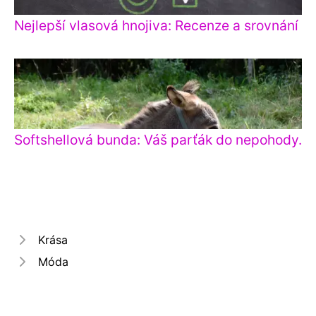
Nejlepší vlasová hnojiva: Recenze a srovnání
Softshellová bunda: Váš parťák do nepohody.
Krása
Móda