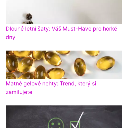
Dlouhé letní šaty: Váš Must-Have pro horké
dny
Matné gelové nehty: Trend, který si
zamilujete