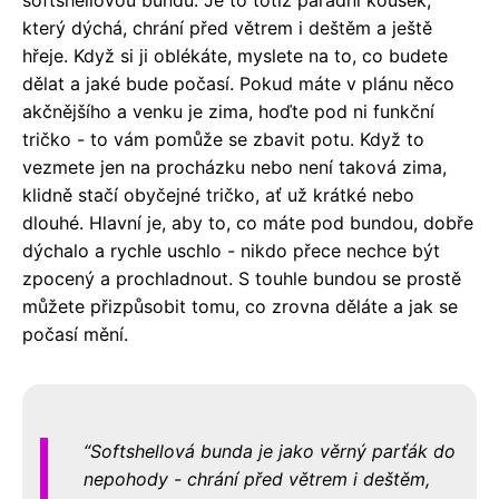
který dýchá, chrání před větrem i deštěm a ještě
hřeje. Když si ji oblékáte, myslete na to, co budete
dělat a jaké bude počasí. Pokud máte v plánu něco
akčnějšího a venku je zima, hoďte pod ni funkční
tričko - to vám pomůže se zbavit potu. Když to
vezmete jen na procházku nebo není taková zima,
klidně stačí obyčejné tričko, ať už krátké nebo
dlouhé. Hlavní je, aby to, co máte pod bundou, dobře
dýchalo a rychle uschlo - nikdo přece nechce být
zpocený a prochladnout. S touhle bundou se prostě
můžete přizpůsobit tomu, co zrovna děláte a jak se
počasí mění.
Softshellová bunda je jako věrný parťák do
nepohody - chrání před větrem i deštěm,