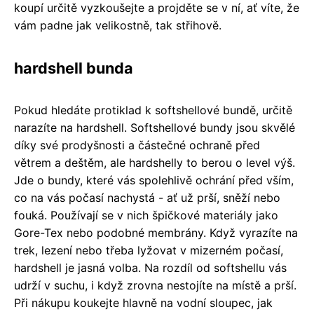
koupí určitě vyzkoušejte a projděte se v ní, ať víte, že
vám padne jak velikostně, tak střihově.
hardshell bunda
Pokud hledáte protiklad k softshellové bundě, určitě
narazíte na hardshell. Softshellové bundy jsou skvělé
díky své prodyšnosti a částečné ochraně před
větrem a deštěm, ale hardshelly to berou o level výš.
Jde o bundy, které vás spolehlivě ochrání před vším,
co na vás počasí nachystá - ať už prší, sněží nebo
fouká. Používají se v nich špičkové materiály jako
Gore-Tex nebo podobné membrány. Když vyrazíte na
trek, lezení nebo třeba lyžovat v mizerném počasí,
hardshell je jasná volba. Na rozdíl od softshellu vás
udrží v suchu, i když zrovna nestojíte na místě a prší.
Při nákupu koukejte hlavně na vodní sloupec, jak