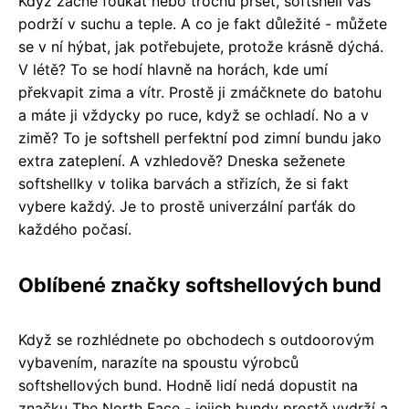
Když začne foukat nebo trochu pršet, softshell vás
podrží v suchu a teple. A co je fakt důležité - můžete
se v ní hýbat, jak potřebujete, protože krásně dýchá.
V létě? To se hodí hlavně na horách, kde umí
překvapit zima a vítr. Prostě ji zmáčknete do batohu
a máte ji vždycky po ruce, když se ochladí. No a v
zimě? To je softshell perfektní pod zimní bundu jako
extra zateplení. A vzhledově? Dneska seženete
softshellky v tolika barvách a střizích, že si fakt
vybere každý. Je to prostě univerzální parťák do
každého počasí.
Oblíbené značky softshellových bund
Když se rozhlédnete po obchodech s outdoorovým
vybavením, narazíte na spoustu výrobců
softshellových bund. Hodně lidí nedá dopustit na
značku The North Face - jejich bundy prostě vydrží a