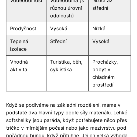
Voděodolnost
Voděodolná (s
Nízká až
různou úrovní
střední
odolnosti)
Prodyšnost
Vysoká
Nízká
Tepelná
Střední
Vysoká
izolace
Vhodná
Turistika, běh,
Procházky,
aktivita
cyklistika
pobyt v
chladném
prostředí
Když se podíváme na základní rozdělení, máme v
podstatě dva hlavní typy podle síly materiálu. Lehké
softshellky jsou paráda, když potřebujete něco přes
tričko v mírnějším počasí nebo jako mezivrstvu pod
pořádnou bundu, když přituhne. Jejich velká výhoda