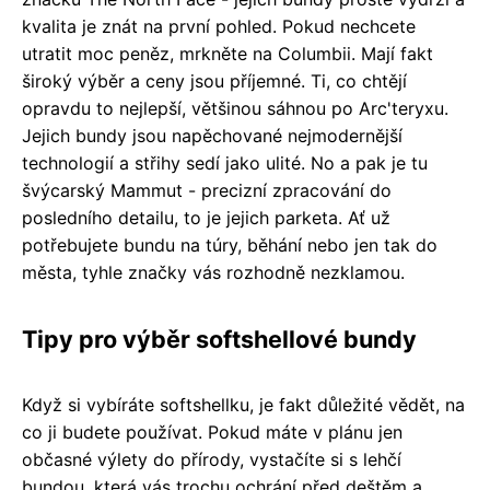
kvalita je znát na první pohled. Pokud nechcete
utratit moc peněz, mrkněte na Columbii. Mají fakt
široký výběr a ceny jsou příjemné. Ti, co chtějí
opravdu to nejlepší, většinou sáhnou po Arc'teryxu.
Jejich bundy jsou napěchované nejmodernější
technologií a střihy sedí jako ulité. No a pak je tu
švýcarský Mammut - precizní zpracování do
posledního detailu, to je jejich parketa. Ať už
potřebujete bundu na túry, běhání nebo jen tak do
města, tyhle značky vás rozhodně nezklamou.
Tipy pro výběr softshellové bundy
Když si vybíráte softshellku, je fakt důležité vědět, na
co ji budete používat. Pokud máte v plánu jen
občasné výlety do přírody, vystačíte si s lehčí
bundou, která vás trochu ochrání před deštěm a