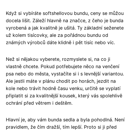
Když si vybíráte softshellovou bundu, ceny se můžou
docela lišit. Záleží hlavně na značce, z čeho je bunda
vyrobená a jak kvalitně je ušitá. Ty základní seženete
už kolem tisícovky, ale za pořádnou bundu od
známých výrobců dáte klidně i pět tisíc nebo víc.
Než si nějakou vyberete, rozmyslete si, na co ji
vlastně chcete. Pokud potřebujete něco na venčení
psa nebo do města, vystačíte si i s levnější variantou.
Ale jestli máte v plánu chodit po horách, jezdit na
kole nebo trávit hodně času venku, určitě se vyplatí
připlatit si za kvalitnější kousek, který vás spolehlivě
ochrání před větrem i deštěm.
Hlavní je, aby vám bunda sedla a byla pohodlná. Není
pravidlem, že čím dražší, tím lepší. Proto si ji před