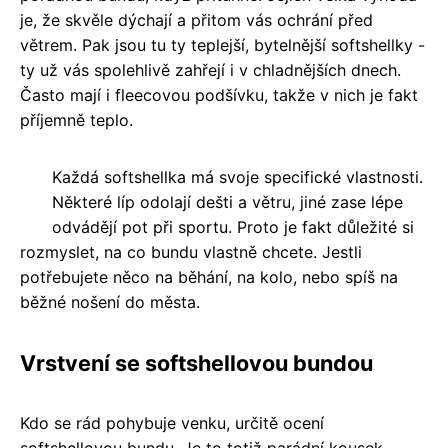
je, že skvěle dýchají a přitom vás ochrání před
větrem. Pak jsou tu ty teplejší, bytelnější softshellky -
ty už vás spolehlivě zahřejí i v chladnějších dnech.
Často mají i fleecovou podšívku, takže v nich je fakt
příjemně teplo.
Každá softshellka má svoje specifické vlastnosti.
Některé líp odolají dešti a větru, jiné zase lépe
odvádějí pot při sportu. Proto je fakt důležité si
rozmyslet, na co bundu vlastně chcete. Jestli
potřebujete něco na běhání, na kolo, nebo spíš na
běžné nošení do města.
Vrstvení se softshellovou bundou
Kdo se rád pohybuje venku, určitě ocení
softshellovou bundu. Je to totiž parádní kousek,