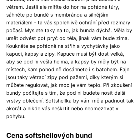
větrem. Jestli ale míříte do hor na pořádné túry,
sáhněte po bundě s membránou a silnějším
materiálem - ta vás spolehlivě ochrání před rozmary
počasí. Myslete taky na to, jak bunda dýchá. Měla by
umět odvést pot pryč od těla, jinak vám bude zima.
Koukněte se pořádně na střih a vychytávky jako
kapuci, kapsy a zipy. Kapuce musí být dost velká,
aby se pod ni vešla helma, a kapsy by měly být na
místech, kam pohodlně dosáhnete i s batohem. Fajn
jsou taky větrací zipy pod pažemi, díky kterým si
můžete regulovat, jak moc je vám teplo. Při zkoušení
bundy počítejte s tím, že pod ni budete nosit další
vrstvy oblečení. Softshellka by vám měla padnout tak
akorát a nikde vás neškrtit nebo neomezovat v
pohybu.
Cena softshellových bund