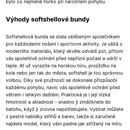
bylo co nejméně horko při náročném pohybu.
Výhody softshellové bundy
Softshellová bunda se stala oblíbeným společníkem
pro každodenní nošení i sportovní aktivity. Je ušitá z
moderního materiálu, který skvěle odvádí pot, přitom
vás spolehlivě ochrání před nepřízní počasí a udrží v
teple. Ať už vyrazíte na horskou túru, projížďku na
kole nebo jen tak do města, softshell je tou správnou
volbou. Díky své pružnosti se dokonale přizpůsobí
každému pohybu, navíc vás spolehlivě ochrání před
větrem i lehkým deštěm. Praktická je i její nízká
hmotnost a skladnost - snadno ji zmáčknete do
batohu, když ji zrovna nepotřebujete. Vybírat můžete
z pestré nabídky střihů a barev, takže si zaručeně
najdete model, který vám padne jak střižený na míru.