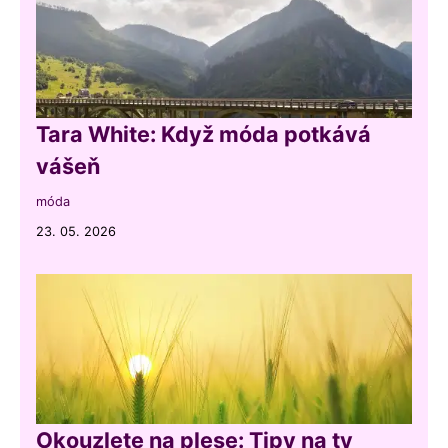
Tara White: Když móda potkává
vášeň
móda
23. 05. 2026
Okouzlete na plese: Tipy na ty