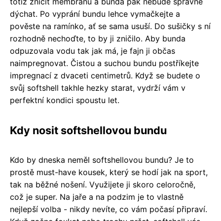
totiž zničit membránu a bunda pak nebude správně
dýchat. Po vyprání bundu lehce vymačkejte a
pověste na ramínko, ať se sama usuší. Do sušičky s ní
rozhodně nechoďte, to by ji zničilo. Aby bunda
odpuzovala vodu tak jak má, je fajn ji občas
naimpregnovat. Čistou a suchou bundu postříkejte
impregnací z dvaceti centimetrů. Když se budete o
svůj softshell takhle hezky starat, vydrží vám v
perfektní kondici spoustu let.
Kdy nosit softshellovou bundu
Kdo by dneska neměl softshellovou bundu? Je to
prostě must-have kousek, který se hodí jak na sport,
tak na běžné nošení. Využijete ji skoro celoročně,
což je super. Na jaře a na podzim je to vlastně
nejlepší volba - nikdy nevíte, co vám počasí připraví.