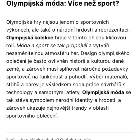
Olympijská móda: Více než sport?
Olympijské hry nejsou jenom o sportovních
výkonech, ale také o národní hrdosti a reprezentaci.
Olympijská kolekce
hraje v tomto ohledu klíčovou
roli.
Móda a sport se tak propojují
a vytváří
nezaměnitelnou atmosféru her. Design olympijského
oblečení je často ovlivněn historií a kulturou dané
země, a zároveň musí splňovat náročné požadavky
sportovců na funkčnost a pohodlí. Výběr materiálů,
střihů a barev je výsledkem spolupráce návrhářů s
technology a samotnými atlety.
Olympijská móda
se
tak stává symbolem národní identity a hrdosti, a
zároveň ukazuje nejnovější trendy v oblasti
sportovního oblečení.
Našli jste v článku chybu?
Kontaktujte nás