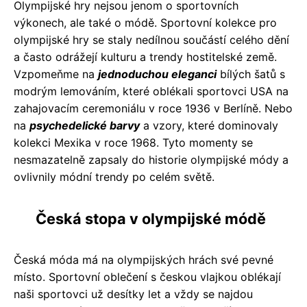
Olympijské hry nejsou jenom o sportovních
výkonech, ale také o módě. Sportovní kolekce pro
olympijské hry se staly nedílnou součástí celého dění
a často odrážejí kulturu a trendy hostitelské země.
Vzpomeňme na
jednoduchou eleganci
bílých šatů s
modrým lemováním, které oblékali sportovci USA na
zahajovacím ceremoniálu v roce 1936 v Berlíně. Nebo
na
psychedelické barvy
a vzory, které dominovaly
kolekci Mexika v roce 1968. Tyto momenty se
nesmazatelně zapsaly do historie olympijské módy a
ovlivnily módní trendy po celém světě.
Česká stopa v olympijské módě
Česká móda má na olympijských hrách své pevné
místo. Sportovní oblečení s českou vlajkou oblékají
naši sportovci už desítky let a vždy se najdou