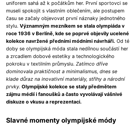
uniforem sahá až k počátkům her. První sportovci se
museli spokojit s vlastním oblečením, ale postupem
času se začaly objevovat první náznaky jednotného
stylu.
Významným mezníkem se stala olympiáda v
roce 1936 v Berlíně, kde se poprvé objevily ucelené
kolekce navržené předními módními návrháři.
Od té
doby se olympijská móda stala nedílnou součástí her
a zrcadlem dobové estetiky a technologického
pokroku v textilním průmyslu.
Zatímco dříve
dominovala praktičnost a minimalismus, dnes se
klade důraz na inovativní materiály, střihy a národní
prvky.
Olympijské kolekce se staly předmětem
zájmu médií i fanoušků a často vyvolávají vášnivé
diskuze o vkusu a reprezentaci.
Slavné momenty olympijské módy