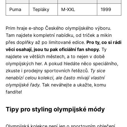
Puma
Tepláky
M-XXL
1999
Prim hraje e-shop Českého olympijského výboru.
Tam najdete kompletní nabídku, od triček a mikin
přes doplňky až po limitované edice.
Pro ty, co si rádi
věci osahají, jsou tu pak oficiální fan shopy.
Ty
najdete ve větších městech, a to nejen v době
olympijských her. A pokud hledáte něco speciálního,
zkuste i prodejny sportovních řetězců.
Ty sice
nenabízí celou kolekci, ale často mívají vlastní
olympijské řady.
Tak neváhejte a ukažte, komu
fandíte!
Tipy pro styling olympijské módy
Olympijská kolekce není jen o sportovním oblečení,