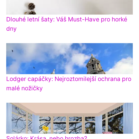
Dlouhé letní šaty: Váš Must-Have pro horké
dny
Lodger capáčky: Nejroztomilejší ochrana pro
malé nožičky
Solárko: Krása, nebo hrozba?