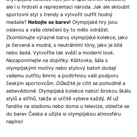
ale i o hrdosti a reprezentaci národa. Jak ale skloubit
sportovní styl s trendy a vytvořit outfit hodný
medaile?
Nebojte se barev!
Olympijské hry jsou
oslavou a vaše oblečení by to mělo odrážet.
Zkombinujte výrazné barvy olympijské kolekce, jako
je červená a modrá, s neutrálními tóny, jako je bílá
nebo šedá. Vytvoříte tak svěží a moderní look.
Nezapomínejte na doplňky.
Kšiltovka, šála s
olympijskými motivy nebo stylový batoh dodají
vašemu outfitu šmrnc a podtrhnou vaši podporu
českým sportovcům.
Důležité je cítit se pohodlně a
sebevědomě.
Olympijská kolekce nabízí širokou škálu
stylů a střihů, takže si určitě vybere každý. Ať už
fandíte na stadionu nebo doma u televize, oblečte se
do barev Česka a užijte si olympijskou atmosféru
naplno!