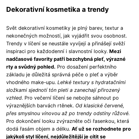
Dekorativní kosmetika a trendy
Svět dekorativní kosmetiky je plný barev, textur a
nekonečných možností, jak vyjádřit svou osobnost.
Trendy v líčení se neustále vyvíjejí a přinášejí svěží
inspiraci pro každodenní i slavnostní looky.
Mezi
nadčasové favority patří bezchybná pleť, výrazné
rty a svůdný pohled.
Pro dosažení perfektního
základu je důležitá správná péče o pleť a výběr
vhodného make-upu.
Lehké textury s hydratačními
složkami sjednotí tón pleti a zanechají přirozený
vzhled.
Pro večerní líčení se nebojte sáhnout po
výraznějších barvách rtěnek.
Od klasické červené,
přes smyslnou vínovou až po trendy odstíny růžové.
Pro dokončení looku zvýrazněte oči řasenkou, která
dodá řasám objem a délku.
Ať už se rozhodnete pro
jakýkoli styl líčení, nejdůležitější je cítit se