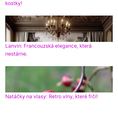
kostky!
Lanvin: Francouzská elegance, která
nestárne.
Natáčky na vlasy: Retro vlny, které frčí!