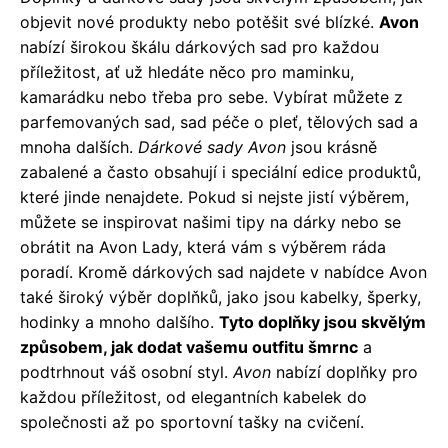
objevit nové produkty nebo potěšit své blízké.
Avon
nabízí širokou škálu dárkových sad pro každou
příležitost, ať už hledáte něco pro maminku,
kamarádku nebo třeba pro sebe. Vybírat můžete z
parfemovaných sad, sad péče o pleť, tělových sad a
mnoha dalších.
Dárkové sady Avon
jsou krásně
zabalené a často obsahují i speciální edice produktů,
které jinde nenajdete. Pokud si nejste jistí výběrem,
můžete se inspirovat našimi tipy na dárky nebo se
obrátit na Avon Lady, která vám s výběrem ráda
poradí. Kromě dárkových sad najdete v nabídce Avon
také široký výběr doplňků, jako jsou kabelky, šperky,
hodinky a mnoho dalšího.
Tyto doplňky jsou skvělým
způsobem, jak dodat vašemu outfitu šmrnc
a
podtrhnout váš osobní styl.
Avon
nabízí doplňky pro
každou příležitost, od elegantních kabelek do
společnosti až po sportovní tašky na cvičení.