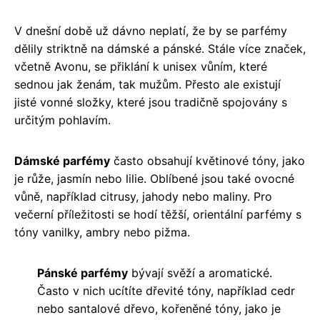
V dnešní době už dávno neplatí, že by se parfémy
dělily striktně na dámské a pánské. Stále více značek,
včetně Avonu, se přiklání k unisex vůním, které
sednou jak ženám, tak mužům. Přesto ale existují
jisté vonné složky, které jsou tradičně spojovány s
určitým pohlavím.
Dámské parfémy
často obsahují květinové tóny, jako
je růže, jasmín nebo lilie. Oblíbené jsou také ovocné
vůně, například citrusy, jahody nebo maliny. Pro
večerní příležitosti se hodí těžší, orientální parfémy s
tóny vanilky, ambry nebo pižma.
Pánské parfémy
bývají svěží a aromatické.
Často v nich ucítíte dřevité tóny, například cedr
nebo santalové dřevo, kořeněné tóny, jako je