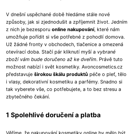
V dnešní uspěchané době hledáme stále nové
způsoby, jak si zjednodušit a zpříjemnit život. Jedním
z nich je bezesporu
online nakupování
, které nám
umožňuje pořídit si vše potřebné z pohodlí domova.
Už žádné fronty v obchodech, tlačenice a omezená
otevírací doba. Stačí pár kliknutí myší a
vybrané
zboží vám bude doručeno až ke dveřím
. Právě tuto
možnost nabízí i svět kosmetiky. Avoncosmetics.cz
představuje
širokou škálu produktů
péče o pleť, tělo
i vlasy, dekorativní kosmetiku a parfémy. Snadno si
tak vyberete vše, co potřebujete, a to bez stresu a
zbytečného čekání.
1 Spolehlivé doručení a platba
Věříme, že nakupování kosmetiky online by mělo být