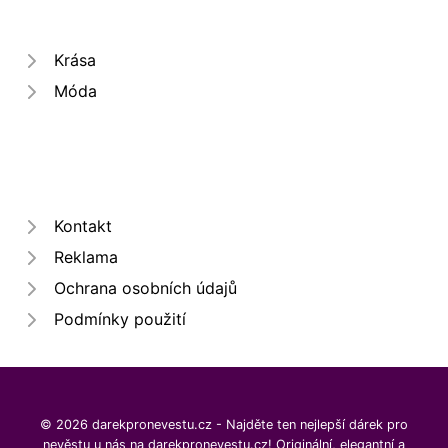
Krása
Móda
Kontakt
Reklama
Ochrana osobních údajů
Podmínky použití
© 2026 darekpronevestu.cz - Najděte ten nejlepší dárek pro
nevěstu u nás na darekpronevestu.cz! Originální, elegantní a