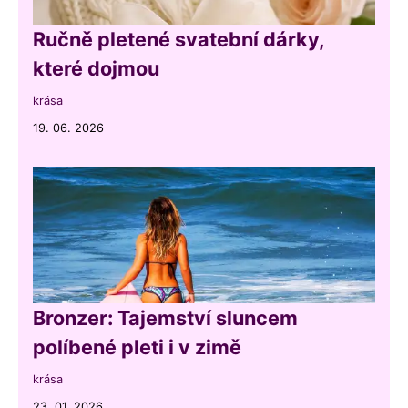
Ručně pletené svatební dárky,
které dojmou
krása
19. 06. 2026
Bronzer: Tajemství sluncem
políbené pleti i v zimě
krása
23. 01. 2026