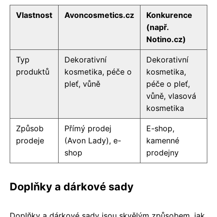
Vlastnost
Avoncosmetics.cz
Konkurence
(např.
Notino.cz)
Typ
Dekorativní
Dekorativní
produktů
kosmetika, péče o
kosmetika,
pleť, vůně
péče o pleť,
vůně, vlasová
kosmetika
Způsob
Přímý prodej
E-shop,
prodeje
(Avon Lady), e-
kamenné
shop
prodejny
Doplňky a dárkové sady
Doplňky a dárkové sady jsou skvělým způsobem, jak