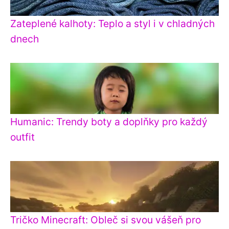
Zateplené kalhoty: Teplo a styl i v chladných
dnech
Humanic: Trendy boty a doplňky pro každý
outfit
Tričko Minecraft: Obleč si svou vášeň pro