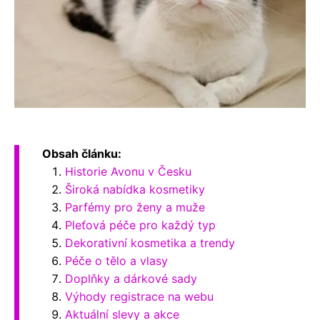
Obsah článku:
Historie Avonu v Česku
Široká nabídka kosmetiky
Parfémy pro ženy a muže
Pleťová péče pro každý typ
Dekorativní kosmetika a trendy
Péče o tělo a vlasy
Doplňky a dárkové sady
Výhody registrace na webu
Aktuální slevy a akce