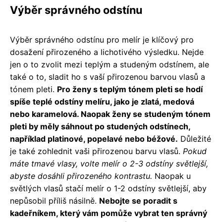
Výběr správného odstínu
Výběr správného odstínu pro melír je klíčový pro
dosažení přirozeného a lichotivého výsledku. Nejde
jen o to zvolit mezi teplým a studeným odstínem, ale
také o to, sladit ho s vaší přirozenou barvou vlasů a
tónem pleti.
Pro ženy s teplým tónem pleti se hodí
spíše teplé odstíny melíru, jako je zlatá, medová
nebo karamelová. Naopak ženy se studeným tónem
pleti by měly sáhnout po studených odstínech,
například platinové, popelavé nebo béžové.
Důležité
je také zohlednit vaši přirozenou barvu vlasů.
Pokud
máte tmavé vlasy, volte melír o 2-3 odstíny světlejší,
abyste dosáhli přirozeného kontrastu.
Naopak u
světlých vlasů stačí melír o 1-2 odstíny světlejší, aby
nepůsobil příliš násilně.
Nebojte se poradit s
kadeřníkem, který vám pomůže vybrat ten správný