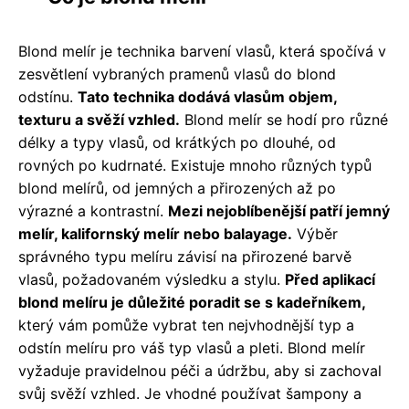
Blond melír je technika barvení vlasů, která spočívá v
zesvětlení vybraných pramenů vlasů do blond
odstínu.
Tato technika dodává vlasům objem,
texturu a svěží vzhled.
Blond melír se hodí pro různé
délky a typy vlasů, od krátkých po dlouhé, od
rovných po kudrnaté. Existuje mnoho různých typů
blond melírů, od jemných a přirozených až po
výrazné a kontrastní.
Mezi nejoblíbenější patří jemný
melír, kalifornský melír nebo balayage.
Výběr
správného typu melíru závisí na přirozené barvě
vlasů, požadovaném výsledku a stylu.
Před aplikací
blond melíru je důležité poradit se s kadeřníkem,
který vám pomůže vybrat ten nejvhodnější typ a
odstín melíru pro váš typ vlasů a pleti. Blond melír
vyžaduje pravidelnou péči a údržbu, aby si zachoval
svůj svěží vzhled. Je vhodné používat šampony a