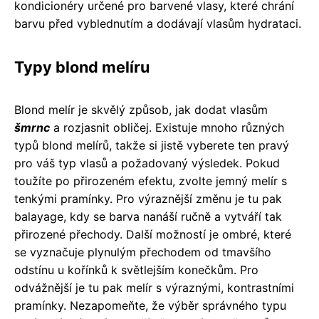
kondicionéry určené pro barvené vlasy, které chrání
barvu před vyblednutím a dodávají vlasům hydrataci.
Typy blond melíru
Blond melír je skvělý způsob, jak dodat vlasům
šmrnc
a rozjasnit obličej. Existuje mnoho různých
typů blond melírů, takže si jistě vyberete ten pravý
pro váš typ vlasů a požadovaný výsledek. Pokud
toužíte po přirozeném efektu, zvolte jemný melír s
tenkými pramínky. Pro výraznější změnu je tu pak
balayage, kdy se barva nanáší ručně a vytváří tak
přirozené přechody. Další možností je ombré, které
se vyznačuje plynulým přechodem od tmavšího
odstínu u kořínků k světlejším konečkům. Pro
odvážnější je tu pak melír s výraznými, kontrastními
pramínky. Nezapomeňte, že výběr správného typu