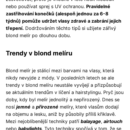
nebo používat sprej s UV ochranou.
Pravidelné
zastřihování konečků (alespoň jednou za 6-8
týdnů) pomůže udržet vlasy zdravé a zabrání jejich
třepení.
Dodržováním těchto tipů si užijete zářivý
blond melír po dlouhou dobu.
Trendy v blond melíru
Blond melír je stálicí mezi barvami na vlasy, která
nikdy nevyjde z módy. V posledních letech se ale
trendy v blond melíru neustále vyvíjejí a přizpůsobují
se aktuálním trendům v líčení a hairstylingu. Pryč jsou
doby, kdy byl melír jednolitý a nepřirozený. Dnes se
nosí
jemné
a
přirozené
melíry, které vlasům dodají
na objemu a lesku, aniž by působily příliš křiklavě.
Mezi nejoblíbenější techniky patří
balayage
,
airtouch
nebo
babylights
. Tyto techniky spočívá v tom, že se