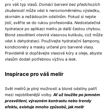
pro váš typ vlasů.
Domácí barvení bez předchozích
zkušeností
může vést k nerovnoměrnému výsledku,
skvrnám a nežádoucím odstínům. Pokud si nejste
jistí, svěřte se do rukou profesionála.
Nedostatečná
hydratace
po aplikaci melíru je další častou chybou.
Blond zesvětlení otevírá vlasovou kutikulu, což může
vést k dehydrataci. Používejte hydratační šampony,
kondicionéry a masky určené pro barvené vlasy.
Pravidelně si dopřávejte vlasové kúry a oleje, abyste
vlasům dodali potřebnou výživu a lesk.
Inspirace pro váš melír
Svět melírů je plný možností a blond odstíny patří
mezi nejoblíbenější volby.
Ať už toužíte po jemném
prosvětlení, výrazném kontrastu nebo trendy
efektu, existuje mnoho způsobů, jak melír