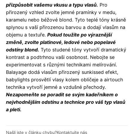
přizpůsobit vašemu vkusu a typu vlasů.
Pro
přirozený vzhled zvolte jemné pramínky v medu,
karamelu nebo béžové blond. Tyto teplé tóny krásně
splynou s vaší přirozenou barvou a dodají vlasům na
objemu a textuře.
Pokud toužíte po výraznější
změně, zvolte platinové, ledové nebo popelavé
odstíny blond.
Tyto studené tóny vytvoří dramatický
kontrast a podtrhnou vaši osobnost. Nebojte se
experimentovat s různými technikami melírování.
Balayage dodá vlasům přirozený sunkissed efekt,
babylights prosvětlí vlasy kolem obličeje a airtouch
technika vytvoří jemné a vzdušné přechody.
Nezapomeňte se poradit se svým kadeřníkem o
nejvhodnějším odstínu a technice pro váš typ vlasů
a pleti.
Našli jste v článku chybu?
Kontaktujte nás