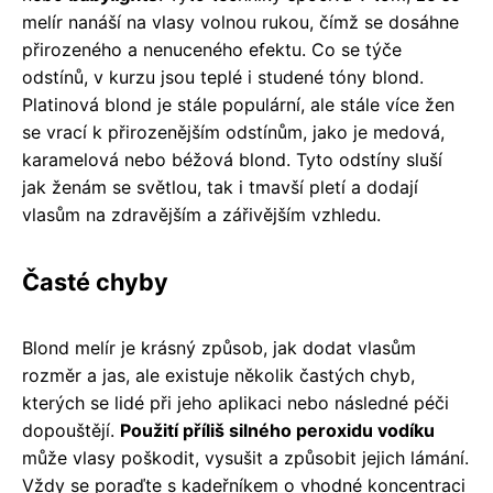
melír nanáší na vlasy volnou rukou, čímž se dosáhne
přirozeného a nenuceného efektu. Co se týče
odstínů, v kurzu jsou teplé i studené tóny blond.
Platinová blond je stále populární, ale stále více žen
se vrací k přirozenějším odstínům, jako je medová,
karamelová nebo béžová blond. Tyto odstíny sluší
jak ženám se světlou, tak i tmavší pletí a dodají
vlasům na zdravějším a zářivějším vzhledu.
Časté chyby
Blond melír je krásný způsob, jak dodat vlasům
rozměr a jas, ale existuje několik častých chyb,
kterých se lidé při jeho aplikaci nebo následné péči
dopouštějí.
Použití příliš silného peroxidu vodíku
může vlasy poškodit, vysušit a způsobit jejich lámání.
Vždy se poraďte s kadeřníkem o vhodné koncentraci