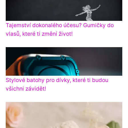
Tajemství dokonalého účesu? Gumičky do
vlasů, které ti změní život!
Stylové batohy pro dívky, které ti budou
všichni závidět!