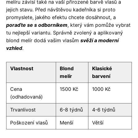
melíru závisí také na vaší přirozené barvě vlasů a
jejich stavu. Před návštěvou kadeřníka si proto
promyslete, jakého efektu chcete dosáhnout, a
poraďte se s odborníkem
, který vám pomůže vybrat
tu nejlepší variantu. Správně zvolený a aplikovaný
blond melír dodá vašim vlasům
svěží a moderní
vzhled
.
Vlastnost
Blond
Klasické
melír
barvení
Cena
1500 Kč
1000 Kč
(odhadovaná)
Trvanlivost
6-8 týdnů
4-6 týdnů
Poškození vlasů
Menší
Větší