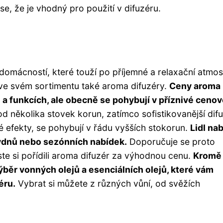
 se, že je vhodný pro použití v difuzéru.
omácností, které touží po příjemné a relaxační atmos
 ve svém sortimentu také aroma difuzéry.
Ceny aroma
lu a funkcích, ale obecně se pohybují v příznivé ceno
d několika stovek korun, zatímco sofistikovanější dif
é efekty, se pohybují v řádu vyšších stokorun.
Lidl nab
týdnů nebo sezónních nabídek.
Doporučuje se proto
ste si pořídili aroma difuzér za výhodnou cenu.
Kromě
ýběr vonných olejů a esenciálních olejů, které vám
éru.
Vybrat si můžete z různých vůní, od svěžích