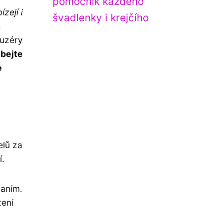
pomocník každého
zejí i
švadlenky i krejčího
s
fuzéry
dbejte
e
elů za
í.
paním.
žení