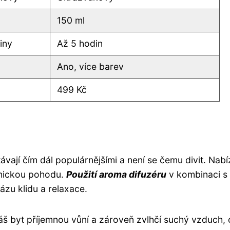
150 ml
iny
Až 5 hodin
Ano, více barev
499 Kč
távají čím dál populárnějšími a není se čemu divit. Nabí
chickou pohodu.
Použití aroma difuzéru
v kombinaci s
ázu klidu a relaxace.
váš byt příjemnou vůní a zároveň zvlhčí suchý vzduch,