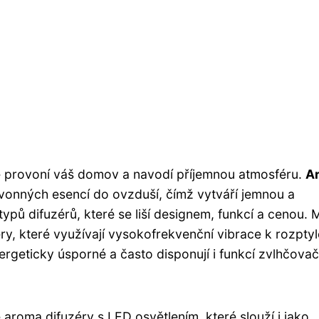
eré provoní váš domov a navodí příjemnou atmosféru.
A
 vonných esencí do ovzduší, čímž vytváří jemnou a
typů difuzérů, které se liší designem, funkcí a cenou. 
éry, které využívají vysokofrekvenční vibrace k rozpty
energeticky úsporné a často disponují i funkcí zvlhčova
aroma difuzéry s LED osvětlením, které slouží i jako