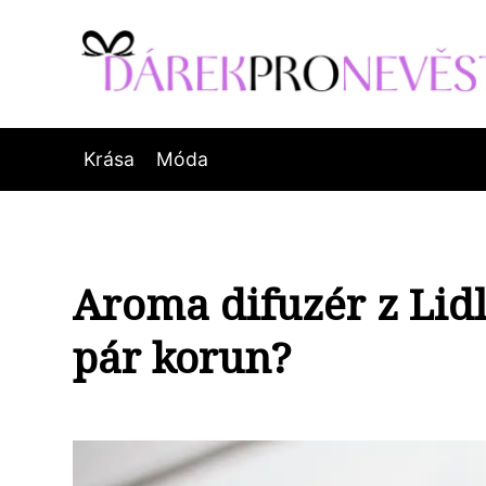
Krása
Móda
Aroma difuzér z Lid
pár korun?