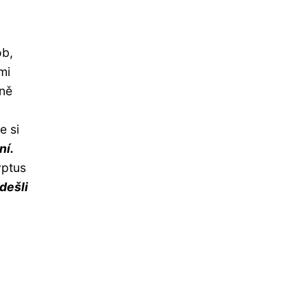
ob,
mi
ůně
e si
ní.
yptus
dešli