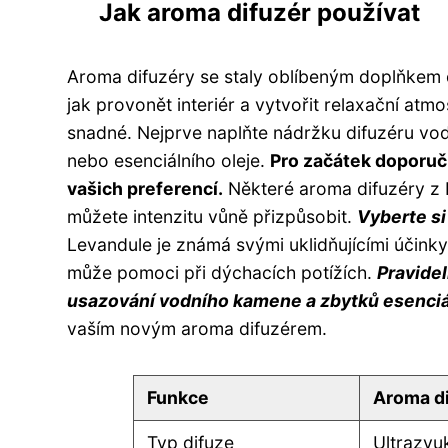
Jak aroma difuzér používat
Aroma difuzéry se staly oblíbeným doplňkem 
jak provonět interiér a vytvořit relaxační atmos
snadné. Nejprve naplňte nádržku difuzéru vod
nebo esenciálního oleje.
Pro začátek doporuč
vašich preferencí.
Některé aroma difuzéry z Li
můžete intenzitu vůně přizpůsobit.
Vyberte si
Levandule je známá svými uklidňujícími účinky
může pomoci při dýchacích potížích.
Pravidel
usazování vodního kamene a zbytků esenciál
vaším novým aroma difuzérem.
Funkce
Aroma di
Typ difuze
Ultrazvu