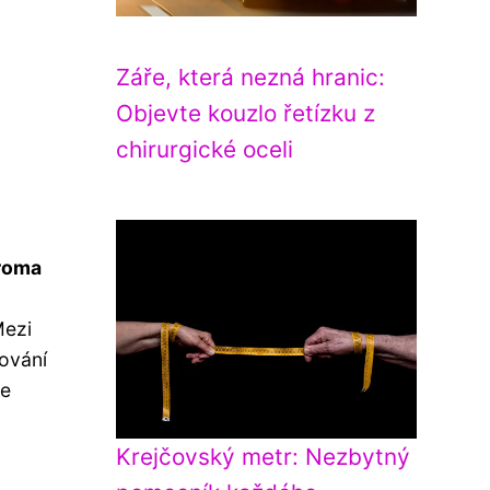
Záře, která nezná hranic:
Objevte kouzlo řetízku z
chirurgické oceli
roma
Mezi
lování
če
Krejčovský metr: Nezbytný