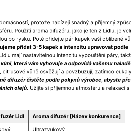
domácností, protože nabízejí snadný a příjemný způs
féru. Použití aroma difuzéru, jako je ten z Lidlu, je vel
ou po rysku. Poté přidejte pár kapek vaší oblíbené v
ujeme přidat 3-5 kapek a intenzitu upravovat podle
dlu mají nastavitelnou intenzitu vypouštění páry, takž
 vůni, která vám vyhovuje a odpovídá vašemu naladě
, citrusové vůně osvěžují a povzbuzují, zatímco eukal
ně difuzér čistěte podle pokynů výrobce, abyste pře
ních olejů.
Užijte si příjemnou atmosféru a relaxaci s
fuzér Lidl
Aroma difuzér [Název konkurence]
kový
Ultrazvukový