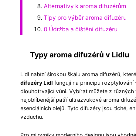
Alternativy k aroma difuzérům
Tipy pro výběr aroma difuzéru
0 Údržba a čištění difuzéru
Typy aroma difuzérů v Lidlu
Lidl nabízí širokou škálu aroma difuzérů, kt
difuzéry Lidl
fungují na principu rozptylování
dlouhotrvající vůni. Vybírat můžete z různých 
nejoblíbenější patří ultrazvukové aroma difuz
esenciálních olejů. Tyto difuzéry jsou tiché, 
vzduchu.
Pro milovníky moderního designu jsou vhodné 