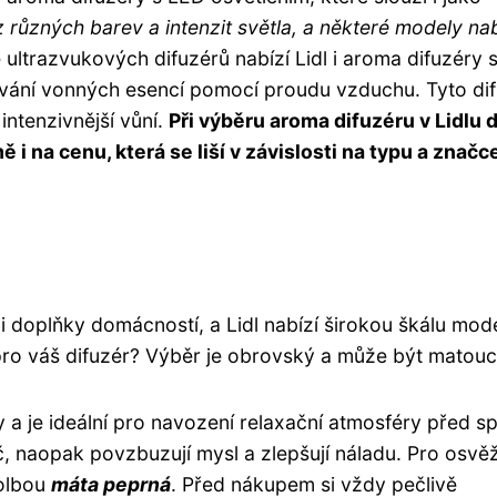
 různých barev a intenzit světla, a některé modely nabí
ultrazvukových difuzérů nabízí Lidl i aroma difuzéry 
řování vonných esencí pomocí proudu vzduchu. Tyto di
intenzivnější vůní.
Při výběru aroma difuzéru v Lidlu 
 i na cenu, která se liší v závislosti na typu a značc
mi doplňky domácností, a Lidl nabízí širokou škálu mod
t pro váš difuzér? Výběr je obrovský a může být matouc
y a je ideální pro navození relaxační atmosféry před s
č, naopak povzbuzují mysl a zlepšují náladu. Pro osvě
volbou
máta peprná
. Před nákupem si vždy pečlivě