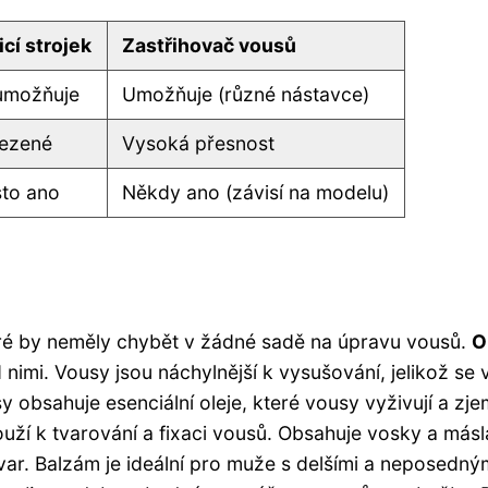
icí strojek
Zastřihovač vousů
umožňuje
Umožňuje (různé nástavce)
ezené
Vysoká přesnost
to ano
Někdy ano (závisí na modelu)
teré by neměly chybět v žádné sadě na úpravu vousů.
O
nimi. Vousy jsou náchylnější k vysušování, jelikož se 
y obsahuje esenciální oleje, které vousy vyživují a zje
ouží k tvarování a fixaci vousů. Obsahuje vosky a másl
var. Balzám je ideální pro muže s delšími a neposedný