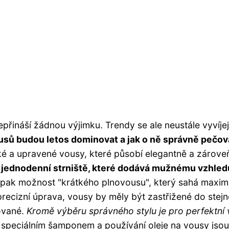
přináší žádnou výjimku. Trendy se ale neustále vyvíjej
ousů budou letos dominovat a jak o ně správně pečov
tké a upravené vousy, které působí elegantně a zárove
edy jednodenní strniště, které dodává mužnému vzhled
e tu pak možnost "krátkého plnovousu", který sahá maxim
recizní úprava, vousy by měly být zastřižené do stejn
nované.
Kromě výběru správného stylu je pro perfektní
 speciálním šamponem a používání oleje na vousy jsou