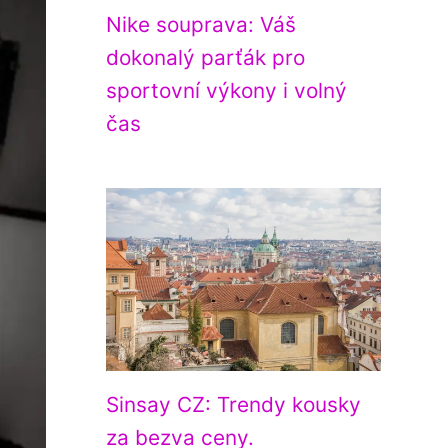
Nike souprava: Váš
dokonalý parťák pro
sportovní výkony i volný
čas
Sinsay CZ: Trendy kousky
za bezva ceny.