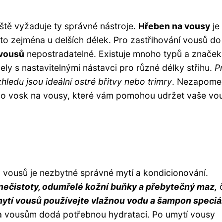
ště vyžaduje ty správné nástroje.
Hřeben na vousy
je
to zejména u delších délek. Pro zastřihování vousů do
 vousů
nepostradatelné. Existuje mnoho typů a značek
ly s nastavitelnými nástavci pro různé délky střihu.
P
ledu jsou ideální ostré břitvy nebo trimry
. Nezapome
nebo vosk na vousy, které vám pomohou udržet vaše vo
vousů je nezbytné správné mytí a kondicionování.
nečistoty, odumřelé kožní buňky a přebytečný maz,
mytí vousů používejte vlažnou vodu a šampon speciá
 a vousům dodá potřebnou hydrataci. Po umytí vousy