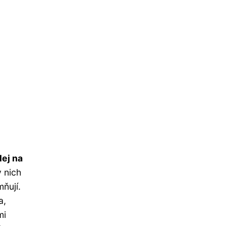
lej na
v nich
mňují.
a,
mi