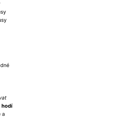
t
usy
usy
odné
vat
e hodí
 a