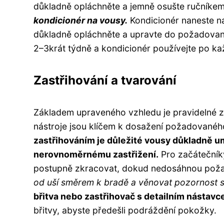
důkladně opláchněte a jemně osušte ručníke
kondicionér na vousy.
Kondicionér naneste na
důkladně opláchněte a upravte do požadované
2–3krát týdně a kondicionér používejte po k
Zastřihování a tvarování
Základem upraveného vzhledu je pravidelné z
nástroje jsou klíčem k dosažení požadovanéh
zastřihováním je důležité vousy důkladně um
nerovnoměrnému zastřižení.
Pro začátečníky
postupně zkracovat, dokud nedosáhnou pož
od uší směrem k bradě a věnovat pozornost s
břitva nebo zastřihovač s detailním nástavc
břitvy, abyste předešli podráždění pokožky.