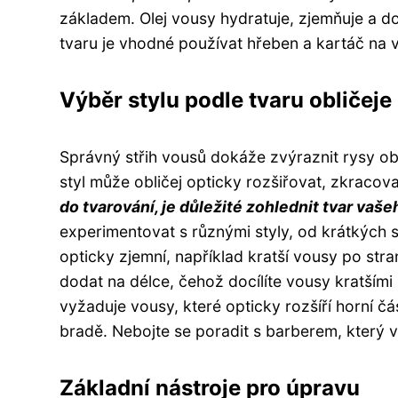
základem. Olej vousy hydratuje, zjemňuje a 
tvaru je vhodné používat hřeben a kartáč na 
Výběr stylu podle tvaru obličeje
Správný střih vousů dokáže zvýraznit rysy ob
styl může obličej opticky rozšiřovat, zkraco
do tvarování, je důležité zohlednit tvar vaše
experimentovat s různými styly, od krátkých 
opticky zjemní, například kratší vousy po stra
dodat na délce, čehož docílíte vousy kratším
vyžaduje vousy, které opticky rozšíří horní čás
bradě. Nebojte se poradit s barberem, který
Základní nástroje pro úpravu