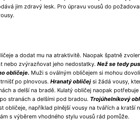
dodává jim zdravý lesk. Pro úpravu vousů do požadov
vousy.
ličeje a dodat mu na atraktivitě. Naopak špatně zvole
vat nebo zvýrazňovat jeho nedostatky.
Než se tedy pus
ho obličeje.
Muži s oválným obličejem si mohou dovoli
strnišť po plnovous.
Hranatý obličej
si žádá vousy, kte
nách a delší na bradě. Kulatý obličej naopak potřebuje
i po stranách a delšími pod bradou.
Trojúhelníkový obl
t obličeje, například plnější vousy na tvářích a kratší 
 vám s výběrem vhodného stylu vousů rád pomůže.