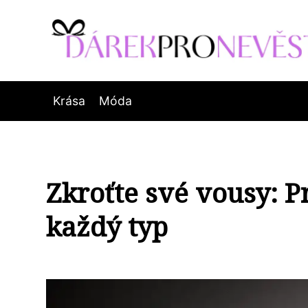
Krása
Móda
Zkroťte své vousy: 
každý typ