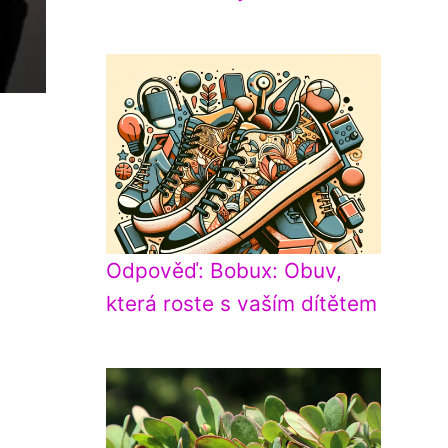
Odpověď: Bobux: Obuv,
která roste s vaším dítětem