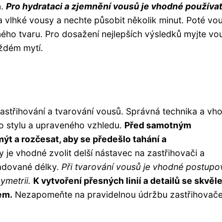
m.
Pro hydrataci a zjemnění vousů je vhodné používa
 vlhké vousy a nechte působit několik minut. Poté vo
ho tvaru. Pro dosažení nejlepších výsledků myjte vo
aždém mytí.
astřihování a tvarování vousů. Správná technika a vh
o stylu a upraveného vzhledu.
Před samotným
ýt a rozčesat, aby se předešlo tahání a
 je vhodné zvolit delší nástavec na zastřihovači a
adované délky.
Při tvarování vousů je vhodné postupo
ymetrii.
K vytvoření přesných linií a detailů se skvěl
em.
Nezapomeňte na pravidelnou údržbu zastřihovače