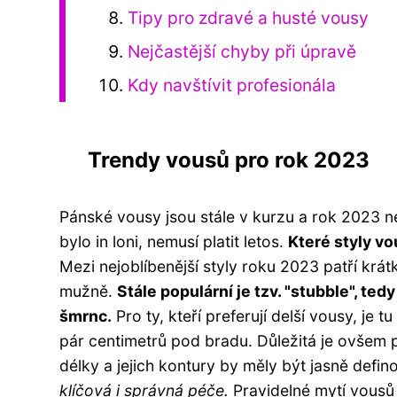
Tipy pro zdravé a husté vousy
Nejčastější chyby při úpravě
Kdy navštívit profesionála
Trendy vousů pro rok 2023
Pánské vousy jsou stále v kurzu a rok 2023 ne
bylo in loni, nemusí platit letos.
Které styly v
Mezi nejoblíbenější styly roku 2023 patří krá
mužně.
Stále populární je tzv. "stubble", t
šmrnc.
Pro ty, kteří preferují delší vousy, j
pár centimetrů pod bradu. Důležitá je ovšem p
délky a jejich kontury by měly být jasně defi
klíčová i správná péče.
Pravidelné mytí vousů