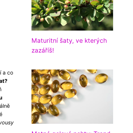
Maturitní šaty, ve kterých
zazáříš!
í a co
at?
ň
u
álně
é
 vousy