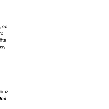
, od
ro
ňte
usy
čímž
lně