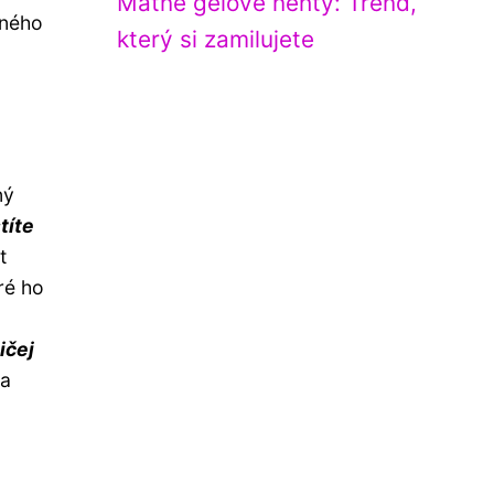
Matné gelové nehty: Trend,
aného
který si zamilujete
ný
títe
t
ré ho
ičej
na