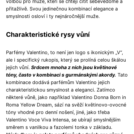
volbou pro muže, kteří se chtějí cítit sebevědomě a
přitažlivě. Svou jedinečnou kombinací elegance a
smyslnosti osloví i ty nejnáročnější muže.
Charakteristické rysy vůní
Parfémy Valentino, to není jen logo s ikonickým „V“,
ale i specifický rukopis, který se prolíná celou škálou
jejich vůní.
Srdcem mnoha z nich jsou květinové
tóny, často v kombinaci s gurmánskými akordy.
Tato
kombinace dodává parfémům Valentino jejich
charakteristickou smyslnost a eleganci. Zatímco
některé vůně, jako například Valentino Donna Born in
Roma Yellow Dream, sází na svěží květinovo-ovocné
tóny vhodné pro denní nošení, jiné, jako třeba
Valentino Voce Viva Intensa, se ubírají smyslnějším
směrem s vanilkou a fazolemi tonka v základu.