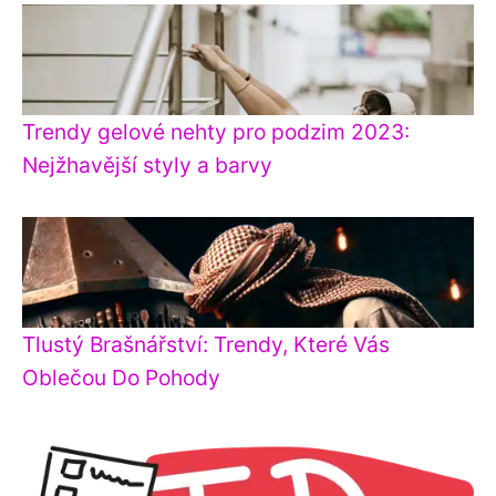
Trendy gelové nehty pro podzim 2023:
Nejžhavější styly a barvy
Tlustý Brašnářství: Trendy, Které Vás
Oblečou Do Pohody