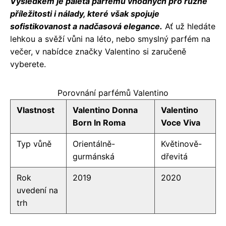
Výsledkem je paleta parfémů vhodných pro různé
příležitosti i nálady, které však spojuje
sofistikovanost a nadčasová elegance.
Ať už hledáte
lehkou a svěží vůni na léto, nebo smyslný parfém na
večer, v nabídce značky Valentino si zaručeně
vyberete.
Porovnání parfémů Valentino
Vlastnost
Valentino Donna
Valentino
Born In Roma
Voce Viva
Typ vůně
Orientálně-
Květinově-
gurmánská
dřevitá
Rok
2019
2020
uvedení na
trh