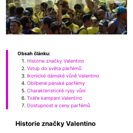
Obsah článku:
Historie značky Valentino
Vstup do světa parfémů
Ikonické dámské vůně Valentino
Oblíbené pánské parfémy
Charakteristické rysy vůní
Tváře kampaní Valentino
Dostupnost a ceny parfémů
Historie značky Valentino