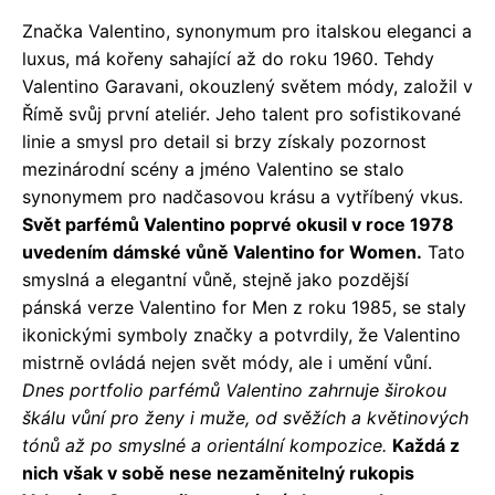
Značka Valentino, synonymum pro italskou eleganci a
luxus, má kořeny sahající až do roku 1960. Tehdy
Valentino Garavani, okouzlený světem módy, založil v
Římě svůj první ateliér. Jeho talent pro sofistikované
linie a smysl pro detail si brzy získaly pozornost
mezinárodní scény a jméno Valentino se stalo
synonymem pro nadčasovou krásu a vytříbený vkus.
Svět parfémů Valentino poprvé okusil v roce 1978
uvedením dámské vůně Valentino for Women.
Tato
smyslná a elegantní vůně, stejně jako pozdější
pánská verze Valentino for Men z roku 1985, se staly
ikonickými symboly značky a potvrdily, že Valentino
mistrně ovládá nejen svět módy, ale i umění vůní.
Dnes portfolio parfémů Valentino zahrnuje širokou
škálu vůní pro ženy i muže, od svěžích a květinových
tónů až po smyslné a orientální kompozice.
Každá z
nich však v sobě nese nezaměnitelný rukopis