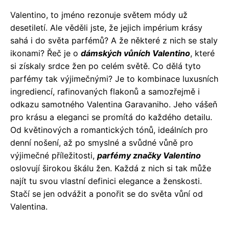
Valentino, to jméno rezonuje světem módy už
desetiletí. Ale věděli jste, že jejich impérium krásy
sahá i do světa parfémů? A že některé z nich se staly
ikonami? Řeč je o
dámských vůních Valentino
, které
si získaly srdce žen po celém světě. Co dělá tyto
parfémy tak výjimečnými? Je to kombinace luxusních
ingrediencí, rafinovaných flakonů a samozřejmě i
odkazu samotného Valentina Garavaniho. Jeho vášeň
pro krásu a eleganci se promítá do každého detailu.
Od květinových a romantických tónů, ideálních pro
denní nošení, až po smyslné a svůdné vůně pro
výjimečné příležitosti,
parfémy značky Valentino
oslovují širokou škálu žen. Každá z nich si tak může
najít tu svou vlastní definici elegance a ženskosti.
Stačí se jen odvážit a ponořit se do světa vůní od
Valentina.