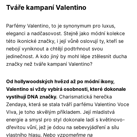
Tváře kampaní Valentino
Parfémy Valentino, to je synonymum pro luxus,
eleganci a nadčasovost. Stejně jako módní kolekce
této ikonické značky, i její vůně oslovují ty, kteří se
nebojí vyniknout a chtějí podtrhnout svou
jedinečnost. A kdo jiný by mohl lépe ztělesnit ducha
značky než tváře kampaní Valentino?
Od hollywoodských hvězd až po módní ikony,
Valentino si vždy vybírá osobnosti, které dokonale
vystihují DNA značky.
Charismatická herečka
Zendaya, která se stala tváří parfému Valentino Voce
Viva, je toho skvělým příkladem. Její mladistvá
energie a smysl pro styl dokonale ladí s květinovo-
dřevitou vůní, jež je ódou na sebevyjádření a sílu
vlastního hlasu.
Nebo vzpomeňme na