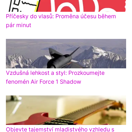
Příčesky do vlasů: Proměna účesu během
pár minut
Vzdušná lehkost a styl: Prozkoumejte
fenomén Air Force 1 Shadow
Objevte tajemství mladistvého vzhledu s