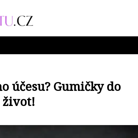
ho účesu? Gumičky do
 život!