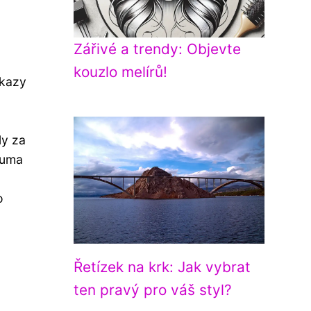
Zářivé a trendy: Objevte
kouzlo melírů!
ůkazy
ly za
guma
o
Řetízek na krk: Jak vybrat
ten pravý pro váš styl?