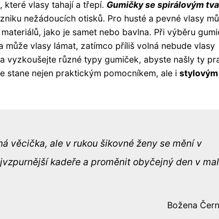
které vlasy tahají a třepí.
Gumičky se spirálovým tv
vzniku nežádoucích otisků. Pro husté a pevné vlasy m
ateriálů, jako je samet nebo bavlna. Při výběru gum
čka může vlasy lámat, zatímco příliš volná nebude vlasy
a vyzkoušejte různé typy gumiček, abyste našly ty pr
se stane nejen praktickým pomocníkem, ale i
stylovým
á věcička, ale v rukou šikovné ženy se mění v
 nejvzpurnější kadeře a proměnit obyčejný den v ma
Božena Čer