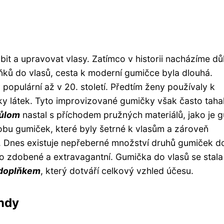
bit a upravovat vlasy. Zatímco v historii nacházíme d
lňků do vlasů, cesta k moderní gumičce byla dlouhá.
y populární až v 20. století. Předtím ženy používaly k
sky látek. Tyto improvizované gumičky však často taha
ůlom
nastal s příchodem pružných materiálů, jako je 
robu gumiček, které byly šetrné k vlasům a zároveň
y. Dnes existuje nepřeberné množství druhů gumiček d
 zdobené a extravagantní. Gumička do vlasů se stala
doplňkem
, který dotváří celkový vzhled účesu.
endy