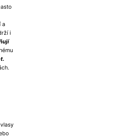
často
í a
rží i
ňují
chému
t.
ách.
vlasy
nebo