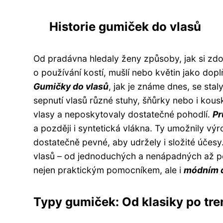
Historie gumiček do vlasů
Od pradávna hledaly ženy způsoby, jak si zdo
o používání kostí, mušlí nebo květin jako dop
Gumičky do vlasů
, jak je známe dnes, se stal
sepnutí vlasů různé stuhy, šňůrky nebo i kou
vlasy a neposkytovaly dostatečné pohodlí.
Pr
a později i syntetická vlákna. Ty umožnily vý
dostatečně pevné, aby udržely i složité účes
vlasů – od jednoduchých a nenápadných až po
nejen praktickým pomocníkem, ale i
módním 
Typy gumiček: Od klasiky po tr