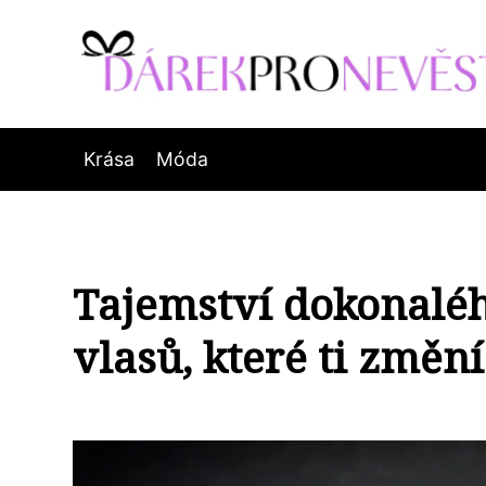
Krása
Móda
Tajemství dokonalé
vlasů, které ti změní