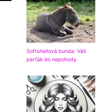
Softshellová bunda: Váš
parťák do nepohody.