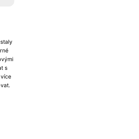
staly
erné
vovými
t s
 více
vat.