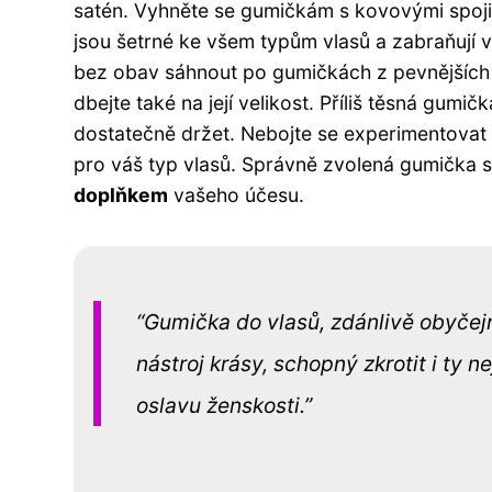
satén. Vyhněte se gumičkám s kovovými spoji, 
jsou šetrné ke všem typům vlasů a zabraňují 
bez obav sáhnout po gumičkách z pevnějších m
dbejte také na její velikost. Příliš těsná gumi
dostatečně držet. Nebojte se experimentovat 
pro váš typ vlasů. Správně zvolená gumička 
doplňkem
vašeho účesu.
Gumička do vlasů, zdánlivě obyčejn
nástroj krásy, schopný zkrotit i ty
oslavu ženskosti.