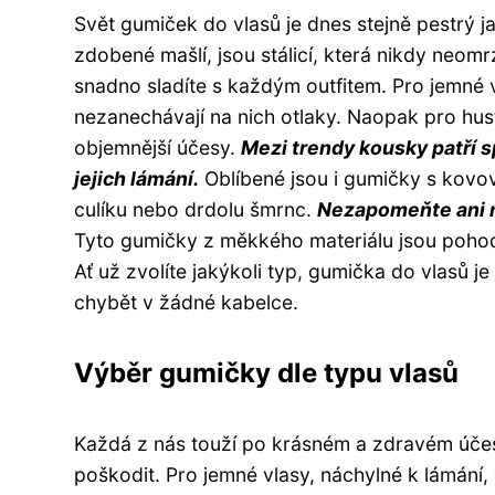
Svět gumiček do vlasů je dnes stejně pestrý 
zdobené mašlí, jsou stálicí, která nikdy neom
snadno sladíte s každým outfitem. Pro jemné v
nezanechávají na nich otlaky. Naopak pro husté
objemnější účesy.
Mezi trendy kousky patří s
jejich lámání.
Oblíbené jsou i gumičky s kovov
culíku nebo drdolu šmrnc.
Nezapomeňte ani na
Tyto gumičky z měkkého materiálu jsou pohod
Ať už zvolíte jakýkoli typ, gumička do vlasů j
chybět v žádné kabelce.
Výběr gumičky dle typu vlasů
Každá z nás touží po krásném a zdravém úč
poškodit. Pro jemné vlasy, náchylné k lámání,