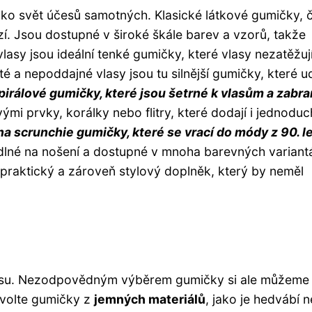
jako svět účesů samotných. Klasické látkové gumičky, 
rzí. Jsou dostupné v široké škále barev a vzorů, takže
lasy jsou ideální tenké gumičky, které vlasy nezatěžuj
 a nepoddajné vlasy jsou tu silnější gumičky, které ud
pirálové gumičky, které jsou šetrné k vlasům a zabra
ými prvky, korálky nebo flitry, které dodají i jednodu
 scrunchie gumičky, které se vrací do módy z 90. le
lné na nošení a dostupné v mnoha barevných variant
e praktický a zároveň stylový doplněk, který by neměl
esu. Nezodpovědným výběrem gumičky si ale můžeme 
 volte gumičky z
jemných materiálů
, jako je hedvábí 