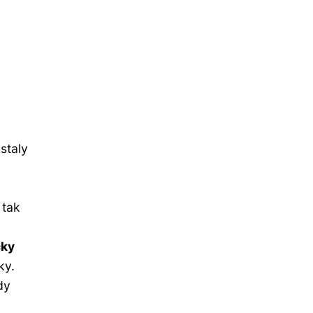
staly
 tak
ky
ky.
dy