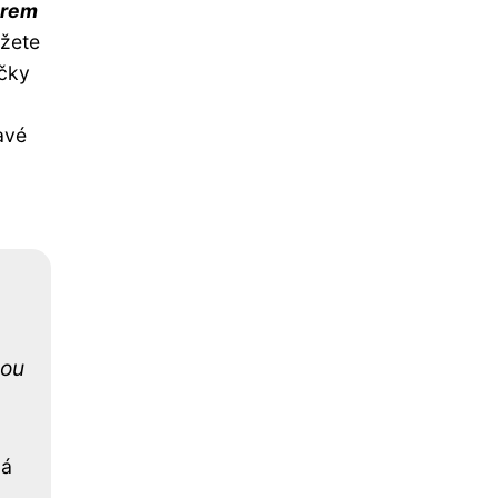
arem
ůžete
ičky
avé
lou
ná