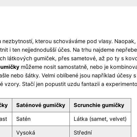
 nezbytností, kterou schováváme pod vlasy. Naopak, 
štnit i ten nejjednodušší účes. Na trhu najdeme nepřeb
kých látkových gumiček, přes sametové, až po ty s ko
umičky
můžeme nosit samostatně, nebo je kombinova
ašle nebo šátky. Velmi oblíbené jsou například účesy s
 vzory. Stačí jen popustit uzdu fantazii a experimento
čky
Saténové gumičky
Scrunchie gumičky
ast
Satén
Látka (samet, velvet)
Vysoká
Střední