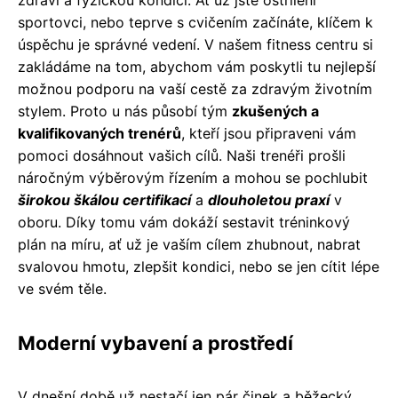
sportovci, nebo teprve s cvičením začínáte, klíčem k
úspěchu je správné vedení. V našem fitness centru si
zakládáme na tom, abychom vám poskytli tu nejlepší
možnou podporu na vaší cestě za zdravým životním
stylem. Proto u nás působí tým
zkušených a
kvalifikovaných trenérů
, kteří jsou připraveni vám
pomoci dosáhnout vašich cílů. Naši trenéři prošli
náročným výběrovým řízením a mohou se pochlubit
širokou škálou certifikací
a
dlouholetou praxí
v
oboru. Díky tomu vám dokáží sestavit tréninkový
plán na míru, ať už je vaším cílem zhubnout, nabrat
svalovou hmotu, zlepšit kondici, nebo se jen cítit lépe
ve svém těle.
Moderní vybavení a prostředí
V dnešní době už nestačí jen pár činek a běžecký