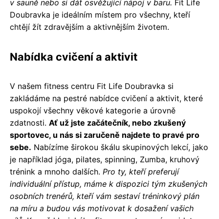
v sauně nebo si dát osvěžující nápoj v baru.
Fit Life
Doubravka je ideálním místem pro všechny, kteří
chtějí žít zdravějším a aktivnějším životem.
Nabídka cvičení a aktivit
V našem fitness centru Fit Life Doubravka si
zakládáme na pestré nabídce cvičení a aktivit, které
uspokojí všechny věkové kategorie a úrovně
zdatnosti.
Ať už jste začátečník, nebo zkušený
sportovec, u nás si zaručeně najdete to pravé pro
sebe.
Nabízíme širokou škálu skupinových lekcí, jako
je například jóga, pilates, spinning, Zumba, kruhový
trénink a mnoho dalších.
Pro ty, kteří preferují
individuální přístup, máme k dispozici tým zkušených
osobních trenérů, kteří vám sestaví tréninkový plán
na míru a budou vás motivovat k dosažení vašich