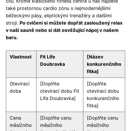
cílů.
Kromě klasického fitness centra u nás najdete
také prostornou cardio zónu s nejmodernějšími
běžeckými pásy, eliptickými trenažéry a dalšími
stroji.
Po cvičení si můžete dopřát zasloužený relax
v naší sauně nebo si dát osvěžující nápoj v našem
baru.
Vlastnost
Fit Life
[Název
Doubravka
konkurenčního
fitka]
Otevírací
[Doplňte
[Doplňte
doba
otevírací dobu Fit
otevírací dobu
Life Doubravka]
konkurenčního
fitka]
Cena
[Doplňte cenu
[Doplňte cenu
měsíčního
měsíčního
měsíčního