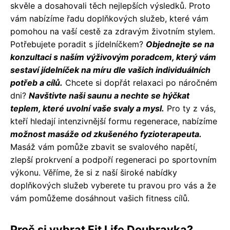
skvěle a dosahovali těch nejlepších výsledků. Proto
vám nabízíme řadu doplňkových služeb, které vám
pomohou na vaší cestě za zdravým životním stylem.
Potřebujete poradit s jídelníčkem?
Objednejte se na
konzultaci s naším výživovým poradcem, který vám
sestaví jídelníček na míru dle vašich individuálních
potřeb a cílů.
Chcete si dopřát relaxaci po náročném
dni?
Navštivte naši saunu a nechte se hýčkat
teplem, které uvolní vaše svaly a mysl.
Pro ty z vás,
kteří hledají intenzivnější formu regenerace, nabízíme
možnost masáže od zkušeného fyzioterapeuta.
Masáž vám pomůže zbavit se svalového napětí,
zlepší prokrvení a podpoří regeneraci po sportovním
výkonu. Věříme, že si z naší široké nabídky
doplňkových služeb vyberete tu pravou pro vás a že
vám pomůžeme dosáhnout vašich fitness cílů.
Proč si vybrat Fit Life Doubravka?