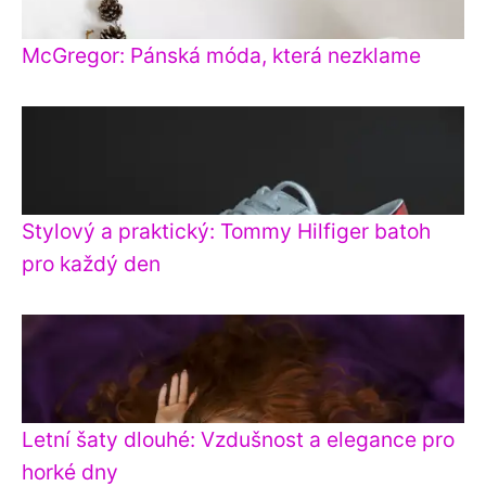
McGregor: Pánská móda, která nezklame
Stylový a praktický: Tommy Hilfiger batoh
pro každý den
Letní šaty dlouhé: Vzdušnost a elegance pro
horké dny