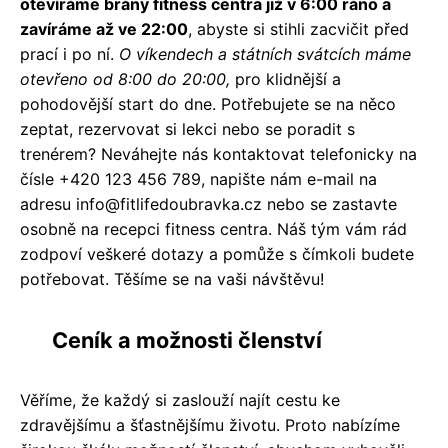
otevíráme brány fitness centra již v 6:00 ráno a
zavíráme až ve 22:00
, abyste si stihli zacvičit před
prací i po ní.
O víkendech a státních svátcích máme
otevřeno od 8:00 do 20:00,
pro klidnější a
pohodovější start do dne. Potřebujete se na něco
zeptat, rezervovat si lekci nebo se poradit s
trenérem? Neváhejte nás kontaktovat telefonicky na
čísle +420 123 456 789, napište nám e-mail na
adresu info@fitlifedoubravka.cz nebo se zastavte
osobně na recepci fitness centra. Náš tým vám rád
zodpoví veškeré dotazy a pomůže s čímkoli budete
potřebovat. Těšíme se na vaši návštěvu!
Ceník a možnosti členství
Věříme, že každý si zaslouží najít cestu ke
zdravějšímu a šťastnějšímu životu. Proto nabízíme