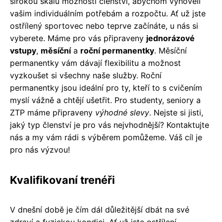
širokou škálu možností členství, abychom vyhověli
vašim individuálním potřebám a rozpočtu. Ať už jste
ostřílený sportovec nebo teprve začínáte, u nás si
vyberete. Máme pro vás připraveny
jednorázové
vstupy
,
měsíční
a
roční permanentky
. Měsíční
permanentky vám dávají flexibilitu a možnost
vyzkoušet si všechny naše služby. Roční
permanentky jsou ideální pro ty, kteří to s cvičením
myslí vážně a chtějí ušetřit. Pro studenty, seniory a
ZTP máme připraveny
výhodné slevy
. Nejste si jisti,
jaký typ členství je pro vás nejvhodnější? Kontaktujte
nás a my vám rádi s výběrem pomůžeme. Váš cíl je
pro nás výzvou!
Kvalifikovaní trenéři
V dnešní době je čím dál důležitější dbát na své
zdraví a fyzickou kondici. Ať už jste ostřílení