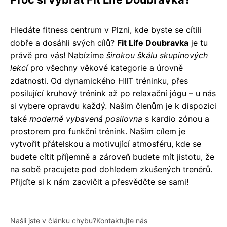
Hledáte fitness centrum v Plzni, kde byste se cítili
dobře a dosáhli svých cílů?
Fit Life Doubravka
je tu
právě pro vás! Nabízíme
širokou škálu skupinových
lekcí
pro všechny věkové kategorie a úrovně
zdatnosti. Od dynamického HIIT tréninku, přes
posilující kruhový trénink až po relaxační jógu – u nás
si vybere opravdu každý. Našim členům je k dispozici
také
moderně vybavená posilovna
s kardio zónou a
prostorem pro funkční trénink. Naším cílem je
vytvořit přátelskou a motivující atmosféru, kde se
budete cítit příjemně a zároveň budete mít jistotu, že
na sobě pracujete pod dohledem zkušených trenérů.
Přijďte si k nám zacvičit a přesvědčte se sami!
Našli jste v článku chybu?
Kontaktujte nás