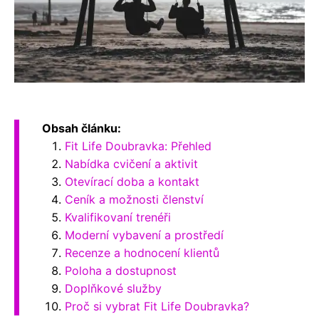
Obsah článku:
Fit Life Doubravka: Přehled
Nabídka cvičení a aktivit
Otevírací doba a kontakt
Ceník a možnosti členství
Kvalifikovaní trenéři
Moderní vybavení a prostředí
Recenze a hodnocení klientů
Poloha a dostupnost
Doplňkové služby
Proč si vybrat Fit Life Doubravka?