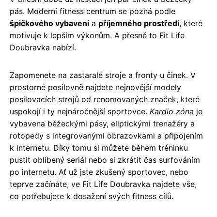
pás. Moderní fitness centrum se pozná podle
špičkového vybavení
a
příjemného prostředí
, které
motivuje k lepším výkonům. A přesně to Fit Life
Doubravka nabízí.
Zapomenete na zastaralé stroje a fronty u činek. V
prostorné posilovně najdete nejnovější modely
posilovacích strojů od renomovaných značek, které
uspokojí i ty nejnáročnější sportovce.
Kardio zóna
je
vybavena běžeckými pásy, eliptickými trenažéry a
rotopedy s integrovanými obrazovkami a připojením
k internetu. Díky tomu si můžete během tréninku
pustit oblíbený seriál nebo si zkrátit čas surfováním
po internetu. Ať už jste zkušený sportovec, nebo
teprve začínáte, ve Fit Life Doubravka najdete vše,
co potřebujete k dosažení svých fitness cílů.