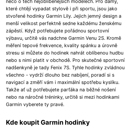
něco o těch nejoblíbenějších modelech. Pro dámy,
které chtějí vypadat stylově i při sportu, jsou jako
stvořené hodinky Garmin Lily. Jejich jemný design a
menší velikost perfektně sedne každému ženskému
zápěstí. Když potřebujete pořádnou sportovní
výbavu, určitě vás nadchne Garmin Venu 2S. Kromě
měření tepové frekvence, kvality spánku a úrovně
stresu si můžete do hodinek nahrát oblíbenou hudbu
nebo s nimi platit v obchodě. Pro skutečné sportovní
nadšenkyně je tady Fenix 7S. Tyhle hodinky zvládnou
všechno - vydrží dlouho bez nabíjení, poradí si s
navigací a změří vám i maximální spotřebu kyslíku.
Takže ať už potřebujete parťáka na běžné nošení
nebo na náročné tréninky, určitě si mezi hodinkami
Garmin vyberete ty pravé.
Kde koupit Garmin hodinky