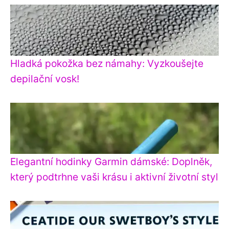
Hladká pokožka bez námahy: Vyzkoušejte
depilační vosk!
Elegantní hodinky Garmin dámské: Doplněk,
který podtrhne vaši krásu i aktivní životní styl