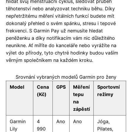
hlídat svůj menstruační cyklus, sledovat průběh
těhotenství nebo analyzovat techniku běhu. Díky
nepřetržitému měření vitálních funkcí budete mít
dokonalý přehled o svém spánku, stresu i tepové
frekvenci. S Garmin Pay už nemusíte hledat
peněženku a díky notifikacím vám nic důležitého
neunikne. Ať míříte do kanceláře nebo vyrážíte na
výlet do přírody, tyto chytré hodinky budou vaším
věrným společníkem na každém kroku.
Srovnání vybraných modelů Garmin pro ženy
Model
Cena
GPS
Měření
Sportovní
(Kč)
tepu
režimy
na
zápěstí
Garmin
4
Ano
Ano
Jóga,
Lily
990
Pilates,