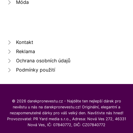
Móda
Kontakt
Reklama
Ochrana osobních údajů
Podmínky použití
© 2026 darekpronevestu.cz - Najděte ten nejlepší dárek pro
nevěstu u nás na darekpronevestu.cz! Originální, elegantní a
nezapomenutelné dárky pro váš velký den. Navštivte nás hned!
Provozovatel: PR Yard media s.r.o., Adresa: Nová Ves 272, 46331
Nová Ves, IČ: 07840772, DIČ: CZ07840772